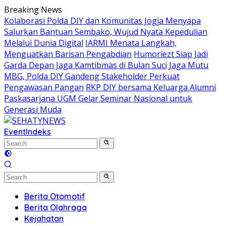
Skip
Breaking News
to
Kolaborasi Polda DIY dan Komunitas Jogja Menyapa
content
Salurkan Bantuan Sembako, Wujud Nyata Kepedulian
Melalui Dunia Digital
IARMI Menata Langkah,
Menguatkan Barisan Pengabdian
Humoriezt Siap Jadi
Garda Depan Jaga Kamtibmas di Bulan Suci
Jaga Mutu
MBG, Polda DIY Gandeng Stakeholder Perkuat
Pengawasan Pangan
RKP DIY bersama Keluarga Alumni
Paskasarjana UGM Gelar Seminar Nasional untuk
Generasi Muda
Event
Indeks
Berita Otomotif
Berita Olahraga
Kejahatan