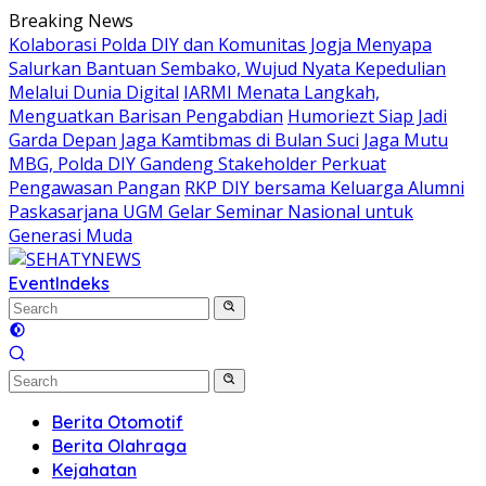
Skip
Breaking News
to
Kolaborasi Polda DIY dan Komunitas Jogja Menyapa
content
Salurkan Bantuan Sembako, Wujud Nyata Kepedulian
Melalui Dunia Digital
IARMI Menata Langkah,
Menguatkan Barisan Pengabdian
Humoriezt Siap Jadi
Garda Depan Jaga Kamtibmas di Bulan Suci
Jaga Mutu
MBG, Polda DIY Gandeng Stakeholder Perkuat
Pengawasan Pangan
RKP DIY bersama Keluarga Alumni
Paskasarjana UGM Gelar Seminar Nasional untuk
Generasi Muda
Event
Indeks
Berita Otomotif
Berita Olahraga
Kejahatan