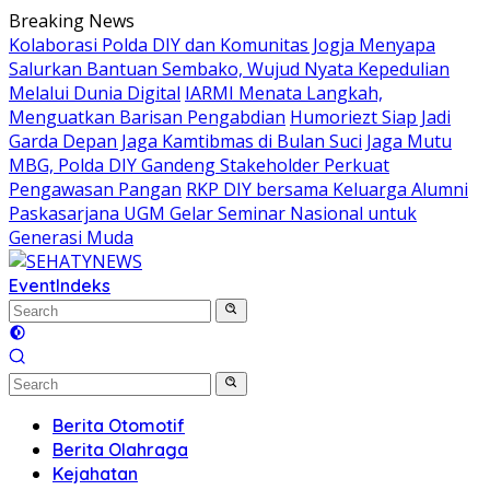
Skip
Breaking News
to
Kolaborasi Polda DIY dan Komunitas Jogja Menyapa
content
Salurkan Bantuan Sembako, Wujud Nyata Kepedulian
Melalui Dunia Digital
IARMI Menata Langkah,
Menguatkan Barisan Pengabdian
Humoriezt Siap Jadi
Garda Depan Jaga Kamtibmas di Bulan Suci
Jaga Mutu
MBG, Polda DIY Gandeng Stakeholder Perkuat
Pengawasan Pangan
RKP DIY bersama Keluarga Alumni
Paskasarjana UGM Gelar Seminar Nasional untuk
Generasi Muda
Event
Indeks
Berita Otomotif
Berita Olahraga
Kejahatan