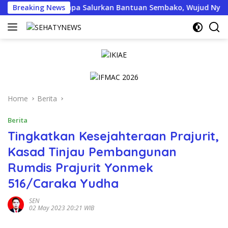
Skip
Jogja Menyapa Salurkan Bantuan Sembako, Wujud Nyata Kepeduli
Breaking News
to
content
Home
Berita
Berita
Tingkatkan Kesejahteraan Prajurit,
Kasad Tinjau Pembangunan
Rumdis Prajurit Yonmek
516/Caraka Yudha
SEN
02 May 2023 20:21 WIB