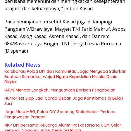
berusaha memenuhi dan meningkatkan kesejahteraan
prajurit dan keluarganya, “ imbuh Kasad.
Pada peninjauan tersebut Kasad juga didampingi
Pangdam V/Brawijaya, Mayjen TNI Farid Makruf, Asops
Kasad, Aslog Kasad, Asrena Kasad , dan Danrem
084/Baskara Jaya Brigjen TNI Terry Tresna Purnama.
(Dispenad)
Related News
Kolaborasi Polda DIY dan Komunitas Jogja Menyapa Salurkan
Bantuan Sembako, Wujud Nyata Kepedulian Melalui Dunia
Digital
IARMI Menata Langkah, Menguatkan Barisan Pengabdian
Humoriezt Siap Jadi Garda Depan Jaga Kamtibmas di Bulan
Suci
Jaga Mutu MBG, Polda DIY Gandeng Stakeholder Perkuat
Pengawasan Pangan
RKP DIY bersama Keluarga Alumni Paskasarjana UGM Gelar
Seminar Nasional untuk Generasi Muda