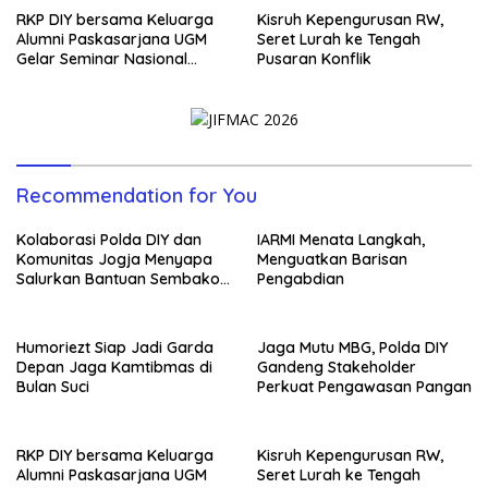
RKP DIY bersama Keluarga
Kisruh Kepengurusan RW,
Alumni Paskasarjana UGM
Seret Lurah ke Tengah
Gelar Seminar Nasional
Pusaran Konflik
untuk Generasi Muda
Recommendation for You
Kolaborasi Polda DIY dan
IARMI Menata Langkah,
Komunitas Jogja Menyapa
Menguatkan Barisan
Salurkan Bantuan Sembako,
Pengabdian
Wujud Nyata Kepedulian
Melalui Dunia Digital
Humoriezt Siap Jadi Garda
Jaga Mutu MBG, Polda DIY
Depan Jaga Kamtibmas di
Gandeng Stakeholder
Bulan Suci
Perkuat Pengawasan Pangan
RKP DIY bersama Keluarga
Kisruh Kepengurusan RW,
Alumni Paskasarjana UGM
Seret Lurah ke Tengah