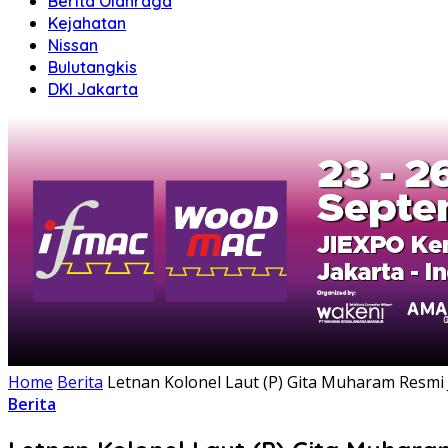
Berita Olahraga
Kejahatan
Nissan
Bulutangkis
DKI Jakarta
Home
Berita
Letnan Kolonel Laut (P) Gita Muharam Resmi
Berita