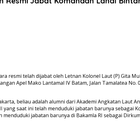
am Resmi Jabat Komandan Lanal Binta
ra resmi telah dijabat oleh Letnan Kolonel Laut (P) Gita 
Lapangan Apel Mako Lantamal IV Batam, Jalan Tamalatea No
karta, beliau adalah alumni dari Akademi Angkatan Laut 
I yang saat ini telah menduduki jabatan barunya sebagai K
i telah menduduki jabatan barunya di Bakamla RI sebagai Di