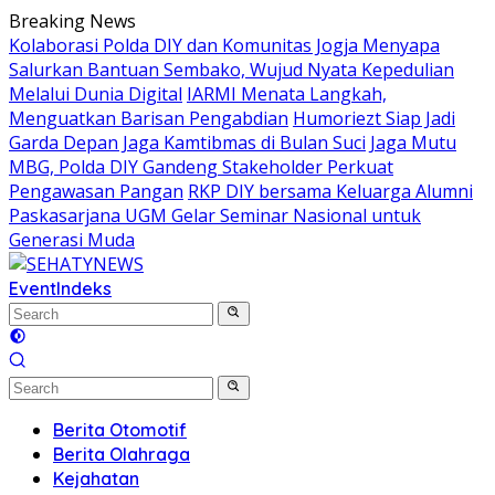
Skip
Breaking News
to
Kolaborasi Polda DIY dan Komunitas Jogja Menyapa
content
Salurkan Bantuan Sembako, Wujud Nyata Kepedulian
Melalui Dunia Digital
IARMI Menata Langkah,
Menguatkan Barisan Pengabdian
Humoriezt Siap Jadi
Garda Depan Jaga Kamtibmas di Bulan Suci
Jaga Mutu
MBG, Polda DIY Gandeng Stakeholder Perkuat
Pengawasan Pangan
RKP DIY bersama Keluarga Alumni
Paskasarjana UGM Gelar Seminar Nasional untuk
Generasi Muda
Event
Indeks
Berita Otomotif
Berita Olahraga
Kejahatan