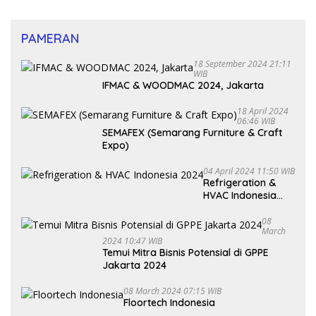
PAMERAN
18 September 2024 21:11
WIB
IFMAC & WOODMAC 2024, Jakarta
18 April 2024
06:46 WIB
SEMAFEX (Semarang Furniture & Craft
Expo)
04 April 2024 11:50 WIB
Refrigeration &
HVAC Indonesia
2024
08
March
2024 10:47 WIB
Temui Mitra Bisnis Potensial di GPPE
Jakarta 2024
08 March 2024 07:15 WIB
Floortech Indonesia