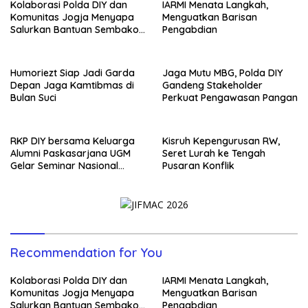
Kolaborasi Polda DIY dan
IARMI Menata Langkah,
Komunitas Jogja Menyapa
Menguatkan Barisan
Salurkan Bantuan Sembako,
Pengabdian
Wujud Nyata Kepedulian
Melalui Dunia Digital
Humoriezt Siap Jadi Garda
Jaga Mutu MBG, Polda DIY
Depan Jaga Kamtibmas di
Gandeng Stakeholder
Bulan Suci
Perkuat Pengawasan Pangan
RKP DIY bersama Keluarga
Kisruh Kepengurusan RW,
Alumni Paskasarjana UGM
Seret Lurah ke Tengah
Gelar Seminar Nasional
Pusaran Konflik
untuk Generasi Muda
Recommendation for You
Kolaborasi Polda DIY dan
IARMI Menata Langkah,
Komunitas Jogja Menyapa
Menguatkan Barisan
Salurkan Bantuan Sembako,
Pengabdian