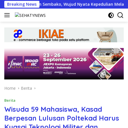
Skip
n Bantuan Sembako, Wujud Nyata Kepedulian Melalui Dunia Dig
Breaking News
to
content
Home
Berita
Berita
Wisuda 59 Mahasiswa, Kasad
Berpesan Lulusan Poltekad Harus
Kuasai Teknologi Militer dan