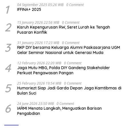
1
04 September 2025 05:26 WIB
0 Comment
IFFINA+ 2025
2
15 January 2026 22:56 WIB
0 Comment
Kisruh Kepengurusan RW, Seret Lurah ke Tengah
Pusaran Konflik
3
31 January 2026 17:23 WIB
0 Comment
RKP DIY bersama Keluarga Alumni Paskasarjana UGM
Gelar Seminar Nasional untuk Generasi Muda
4
12 February 2026 22:20 WIB
0 Comment
Jaga Mutu MBG, Polda DIY Gandeng Stakeholder
Perkuat Pengawasan Pangan
5
25 February 2026 19:54 WIB
0 Comment
Humoriezt Siap Jadi Garda Depan Jaga Kamtibmas di
Bulan Suci
6
24 June 2026 23:50 WIB
0 Comment
IARMI Menata Langkah, Menguatkan Barisan
Pengabdian