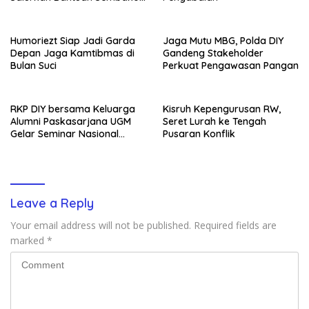
Wujud Nyata Kepedulian
Melalui Dunia Digital
Humoriezt Siap Jadi Garda
Jaga Mutu MBG, Polda DIY
Depan Jaga Kamtibmas di
Gandeng Stakeholder
Bulan Suci
Perkuat Pengawasan Pangan
RKP DIY bersama Keluarga
Kisruh Kepengurusan RW,
Alumni Paskasarjana UGM
Seret Lurah ke Tengah
Gelar Seminar Nasional
Pusaran Konflik
untuk Generasi Muda
Leave a Reply
Your email address will not be published.
Required fields are
marked
*