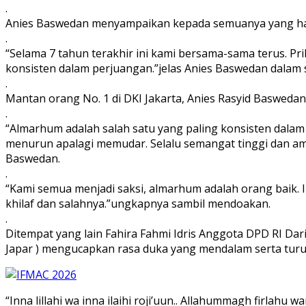
.
Anies Baswedan menyampaikan kepada semuanya yang had
.
“Selama 7 tahun terakhir ini kami bersama-sama terus. Pr
konsisten dalam perjuangan.”jelas Anies Baswedan dalam
.
Mantan orang No. 1 di DKI Jakarta, Anies Rasyid Baswed
.
“Almarhum adalah salah satu yang paling konsisten dalam
menurun apalagi memudar. Selalu semangat tinggi dan am
Baswedan.
.
“Kami semua menjadi saksi, almarhum adalah orang baik. I
khilaf dan salahnya.”ungkapnya sambil mendoakan.
.
Ditempat yang lain Fahira Fahmi Idris Anggota DPD RI Da
Japar ) mengucapkan rasa duka yang mendalam serta tur
“Inna lillahi wa inna ilaihi roji’uun.. Allahummagh firla