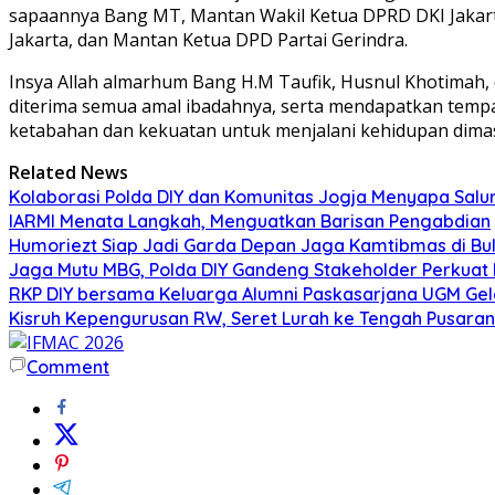
sapaannya Bang MT, Mantan Wakil Ketua DPRD DKI Jakart
Jakarta, dan Mantan Ketua DPD Partai Gerindra.
Insya Allah almarhum Bang H.M Taufik, Husnul Khotimah, d
diterima semua amal ibadahnya, serta mendapatkan tempat 
ketabahan dan kekuatan untuk menjalani kehidupan dimasa
Related News
Kolaborasi Polda DIY dan Komunitas Jogja Menyapa Salur
IARMI Menata Langkah, Menguatkan Barisan Pengabdian
Humoriezt Siap Jadi Garda Depan Jaga Kamtibmas di Bul
Jaga Mutu MBG, Polda DIY Gandeng Stakeholder Perkua
RKP DIY bersama Keluarga Alumni Paskasarjana UGM Gel
Kisruh Kepengurusan RW, Seret Lurah ke Tengah Pusaran 
Comment