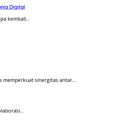
ia Digital
apa kembali…
s memperkuat sinergitas antar…
olaborasi…