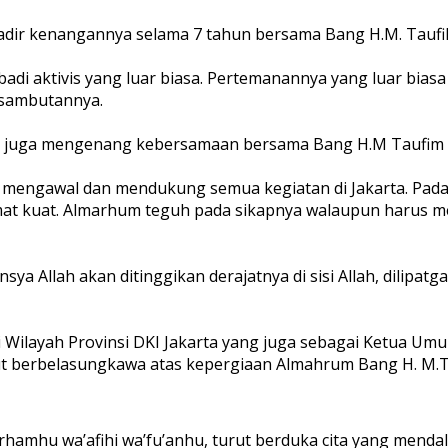
ir kenangannya selama 7 tahun bersama Bang H.M. Taufi
ibadi aktivis yang luar biasa. Pertemanannya yang luar bi
 sambutannya.
an juga mengenang kebersamaan bersama Bang H.M Taufim w
 mengawal dan mendukung semua kegiatan di Jakarta. Pada 
at kuat. Almarhum teguh pada sikapnya walaupun harus me
nsya Allah akan ditinggikan derajatnya di sisi Allah, dili
ri Wilayah Provinsi DKI Jakarta yang juga sebagai Ketua U
ut berbelasungkawa atas kepergiaan Almahrum Bang H. M.T
hu warhamhu wa’afihi wa’fu’anhu, turut berduka cita yang me