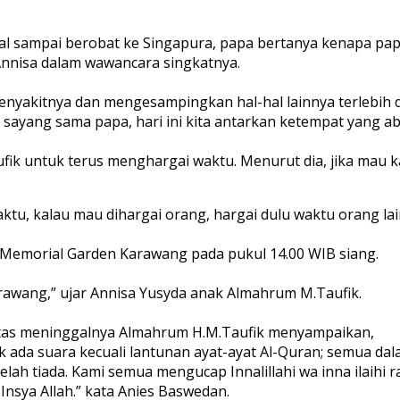
al sampai berobat ke Singapura, papa bertanya kenapa papa
nnisa dalam wawancara singkatnya.
enyakitnya dan mengesampingkan hal-hal lainnya terlebih 
h sayang sama papa, hari ini kita antarkan ketempat yang a
ik untuk terus menghargai waktu. Menurut dia, jika mau k
u, kalau mau dihargai orang, hargai dulu waktu orang lain.
 Memorial Garden Karawang pada pukul 14.00 WIB siang.
arawang,” ujar Annisa Yusyda anak Almahrum M.Taufik.
tas meninggalnya Almahrum H.M.Taufik menyampaikan,
k ada suara kecuali lantunan ayat-ayat Al-Quran; semua da
tiada. Kami semua mengucap Innalillahi wa inna ilaihi raji
nsya Allah.” kata Anies Baswedan.