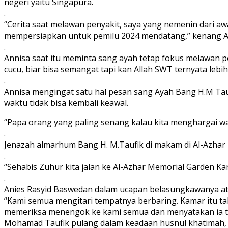
negeri yaitu Singapura.
.
“Cerita saat melawan penyakit, saya yang nemenin dari aw
mempersiapkan untuk pemilu 2024 mendatang,” kenang A
.
Annisa saat itu meminta sang ayah tetap fokus melawan p
cucu, biar bisa semangat tapi kan Allah SWT ternyata lebi
.
Annisa mengingat satu hal pesan sang Ayah Bang H.M Tauf
waktu tidak bisa kembali keawal.
“Papa orang yang paling senang kalau kita menghargai wakt
.
Jenazah almarhum Bang H. M.Taufik di makam di Al-Azhar
.
“Sehabis Zuhur kita jalan ke Al-Azhar Memorial Garden K
.
Anies Rasyid Baswedan dalam ucapan belasungkawanya a
“Kami semua mengitari tempatnya berbaring. Kamar itu ta
memeriksa menengok ke kami semua dan menyatakan ia telah 
Mohamad Taufik pulang dalam keadaan husnul khatimah, I