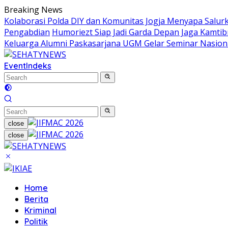
Skip
Breaking News
to
Kolaborasi Polda DIY dan Komunitas Jogja Menyapa Salur
content
Pengabdian
Humoriezt Siap Jadi Garda Depan Jaga Kamtib
Keluarga Alumni Paskasarjana UGM Gelar Seminar Nasion
Event
Indeks
close
close
Home
Berita
Kriminal
Politik