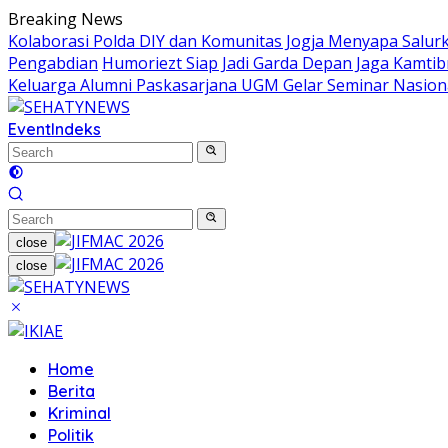
Skip
Breaking News
to
Kolaborasi Polda DIY dan Komunitas Jogja Menyapa Salur
content
Pengabdian
Humoriezt Siap Jadi Garda Depan Jaga Kamtib
Keluarga Alumni Paskasarjana UGM Gelar Seminar Nasion
Event
Indeks
close
close
Home
Berita
Kriminal
Politik