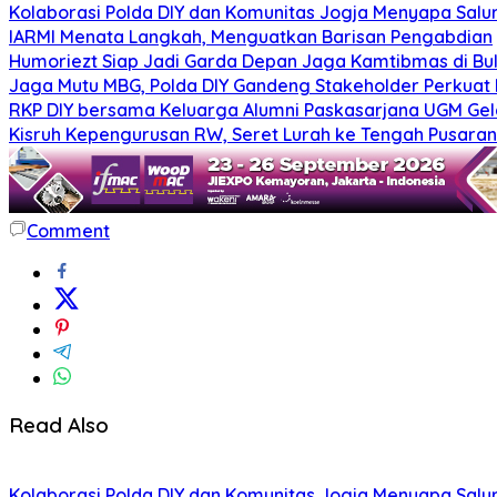
Kolaborasi Polda DIY dan Komunitas Jogja Menyapa Salur
IARMI Menata Langkah, Menguatkan Barisan Pengabdian
Humoriezt Siap Jadi Garda Depan Jaga Kamtibmas di Bul
Jaga Mutu MBG, Polda DIY Gandeng Stakeholder Perkua
RKP DIY bersama Keluarga Alumni Paskasarjana UGM Gel
Kisruh Kepengurusan RW, Seret Lurah ke Tengah Pusaran 
Comment
Read Also
Kolaborasi Polda DIY dan Komunitas Jogja Menyapa Salur