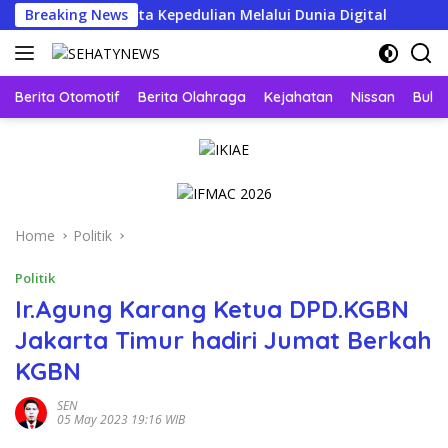
Skip
Wujud Nyata Kepedulian Melalui Dunia Digital
Breaking News
IARMI M
to
content
Berita Otomotif
Berita Olahraga
Kejahatan
Nissan
Bulut
Home
Politik
Politik
Ir.Agung Karang Ketua DPD.KGBN
Jakarta Timur hadiri Jumat Berkah
KGBN
SEN
05 May 2023 19:16 WIB