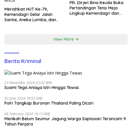
Plh. Dirjen Bina Keuda Buka
Pertandingan Tenis Meja
Meriahkan HUT Ke-79,
Lingkup Kemendagri dan
Kemendagri Gelar Jalan
BNPP
Santai, Aneka Lomba, dan
Santunan Yatim di EcoPark
Ancol
View More
Berita Kriminal
23 November 2024 22:02 WIB
Suami Tega Aniaya Istri Hingga Tewas
02 June 2024 18:53 WIB
Polri Tangkap Buronan Thailand Paling Dicari
06 February 2024 19:12 WIB
Menikah Belum Seumur Jagung Warga Saptosari Terancam 9
Tahun Penjara