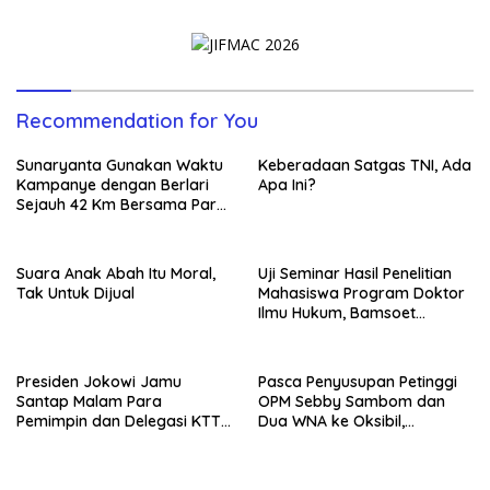
WWF Ke-10 di GWK
Munculkan 2 Insiden
Berdarah di Papua
Recommendation for You
Sunaryanta Gunakan Waktu
Keberadaan Satgas TNI, Ada
Kampanye dengan Berlari
Apa Ini?
Sejauh 42 Km Bersama Para
Pendukungnya
Suara Anak Abah Itu Moral,
Uji Seminar Hasil Penelitian
Tak Untuk Dijual
Mahasiswa Program Doktor
Ilmu Hukum, Bamsoet
Dorong Revisi UU Tentang
Kepemilikan Senjata Api
Presiden Jokowi Jamu
Pasca Penyusupan Petinggi
Santap Malam Para
OPM Sebby Sambom dan
Pemimpin dan Delegasi KTT
Dua WNA ke Oksibil,
WWF Ke-10 di GWK
Munculkan 2 Insiden
Berdarah di Papua