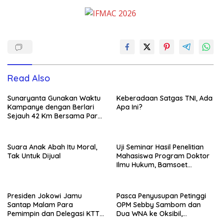
Read Also
Sunaryanta Gunakan Waktu
Keberadaan Satgas TNI, Ada
Kampanye dengan Berlari
Apa Ini?
Sejauh 42 Km Bersama Para
Pendukungnya
Suara Anak Abah Itu Moral,
Uji Seminar Hasil Penelitian
Tak Untuk Dijual
Mahasiswa Program Doktor
Ilmu Hukum, Bamsoet
Dorong Revisi UU Tentang
Kepemilikan Senjata Api
Presiden Jokowi Jamu
Pasca Penyusupan Petinggi
Santap Malam Para
OPM Sebby Sambom dan
Pemimpin dan Delegasi KTT
Dua WNA ke Oksibil,