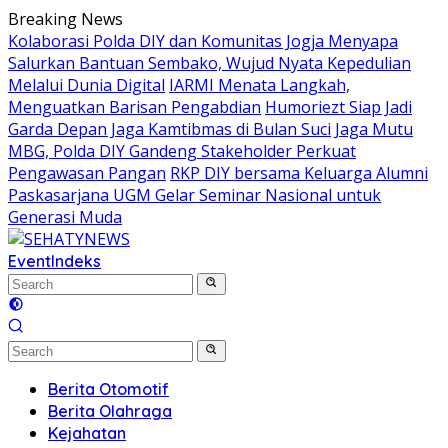
Skip
Breaking News
to
Kolaborasi Polda DIY dan Komunitas Jogja Menyapa
content
Salurkan Bantuan Sembako, Wujud Nyata Kepedulian
Melalui Dunia Digital
IARMI Menata Langkah,
Menguatkan Barisan Pengabdian
Humoriezt Siap Jadi
Garda Depan Jaga Kamtibmas di Bulan Suci
Jaga Mutu
MBG, Polda DIY Gandeng Stakeholder Perkuat
Pengawasan Pangan
RKP DIY bersama Keluarga Alumni
Paskasarjana UGM Gelar Seminar Nasional untuk
Generasi Muda
Event
Indeks
Berita Otomotif
Berita Olahraga
Kejahatan