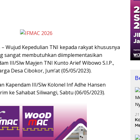
a – Wujud Kepedulian TNI kepada rakyat khususnya
ng sangat membutuhkan diimplementasikan
m III/Slw Mayjen TNI Kunto Arief Wibowo S.I.P.,
rga Desa Cibokor, Jum’at (05/05/2023).
B
n Kapendam III/Slw Kolonel Inf Adhe Hansen
kirim ke Sahabat Siliwangi, Sabtu (06/05/2023).
21
Ko
Me
Wu
Di