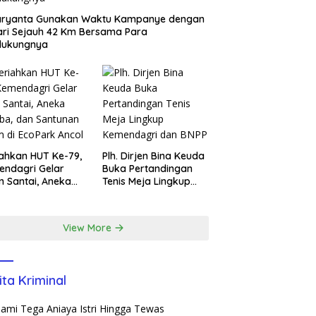
aryanta Gunakan Waktu Kampanye dengan
ari Sejauh 42 Km Bersama Para
dukungnya
ahkan HUT Ke-79,
Plh. Dirjen Bina Keuda
ndagri Gelar
Buka Pertandingan
n Santai, Aneka
Tenis Meja Lingkup
ba, dan Santunan
Kemendagri dan BNPP
m di EcoPark
l
View More
ita Kriminal