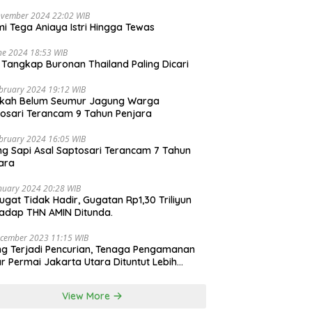
ovember 2024 22:02 WIB
i Tega Aniaya Istri Hingga Tewas
ne 2024 18:53 WIB
i Tangkap Buronan Thailand Paling Dicari
bruary 2024 19:12 WIB
ikah Belum Seumur Jagung Warga
osari Terancam 9 Tahun Penjara
bruary 2024 16:05 WIB
ng Sapi Asal Saptosari Terancam 7 Tahun
ara
nuary 2024 20:28 WIB
ugat Tidak Hadir, Gugatan Rp1,30 Triliyun
adap THN AMIN Ditunda.
cember 2023 11:15 WIB
ng Terjadi Pencurian, Tenaga Pengamanan
r Permai Jakarta Utara Dituntut Lebih
esional
View More