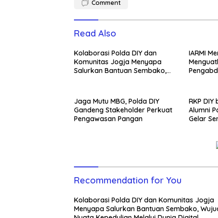
Comment
Read Also
Kolaborasi Polda DIY dan
IARMI Me
Komunitas Jogja Menyapa
Menguat
Salurkan Bantuan Sembako,
Pengabd
Wujud Nyata Kepedulian
Melalui Dunia Digital
Jaga Mutu MBG, Polda DIY
RKP DIY
Gandeng Stakeholder Perkuat
Alumni 
Pengawasan Pangan
Gelar Se
Generas
Recommendation for You
Kolaborasi Polda DIY dan Komunitas Jogja
Menyapa Salurkan Bantuan Sembako, Wuju
Nyata Kepedulian Melalui Dunia Digital