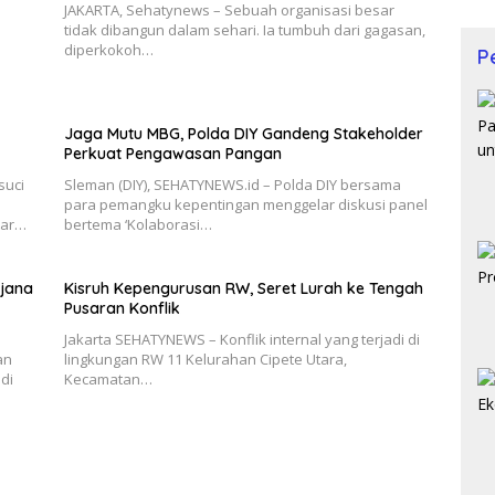
JAKARTA, Sehatynews – Sebuah organisasi besar
tidak dibangun dalam sehari. Ia tumbuh dari gagasan,
diperkokoh…
P
Jaga Mutu MBG, Polda DIY Gandeng Stakeholder
Perkuat Pengawasan Pangan
suci
Sleman (DIY), SEHATYNEWS.id – Polda DIY bersama
para pemangku kepentingan menggelar diskusi panel
tar…
bertema ‘Kolaborasi…
rjana
Kisruh Kepengurusan RW, Seret Lurah ke Tengah
Pusaran Konflik
Jakarta SEHATYNEWS – Konflik internal yang terjadi di
an
lingkungan RW 11 Kelurahan Cipete Utara,
di
Kecamatan…