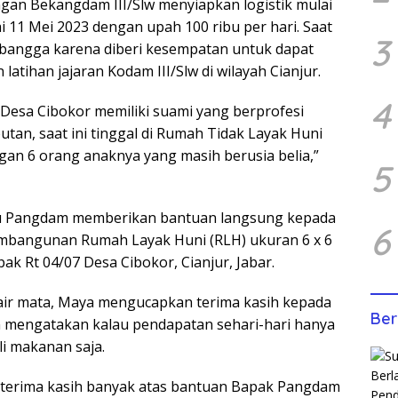
gan Bekangdam III/Slw menyiapkan logistik mulai
i 11 Mei 2023 dengan upah 100 ribu per hari. Saat
3
bangga karena diberi kesempatan untuk dapat
atihan jajaran Kodam III/Slw di wilayah Cianjur.
4
Desa Cibokor memiliki suami yang berprofesi
tan, saat ini tinggal di Rumah Tidak Layak Huni
an 6 orang anaknya yang masih berusia belia,”
5
u Pangdam memberikan bantuan langsung kepada
6
mbangunan Rumah Layak Huni (RLH) ukuran 6 x 6
bak Rt 04/07 Desa Cibokor, Cianjur, Jabar.
air mata, Maya mengucapkan terima kasih kepada
Ber
n mengatakan kalau pendapatan sehari-hari hanya
i makanan saja.
terima kasih banyak atas bantuan Bapak Pangdam