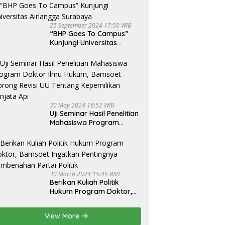
25 September 2024 17:50 WIB
“BHP Goes To Campus”
Kunjungi Universitas
Airlangga Surabaya
30 May 2024 18:52 WIB
Uji Seminar Hasil Penelitian
Mahasiswa Program
Doktor Ilmu Hukum,
Bamsoet Dorong Revisi UU
Tentang Kepemilikan
Senjata Api
30 March 2024 15:45 WIB
Berikan Kuliah Politik
Hukum Program Doktor,
Bamsoet Ingatkan
Pentingnya Pembenahan
View More
Partai Politik