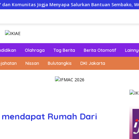
 Jogja Menyapa Salurkan Bantuan Sembako, Wujud Nyata Kepedu
ndidikan
Olahraga
Tag Berita
Berita Otomotif
Lainny
ejahatan
Nissan
Bulutangkis
DKI Jakarta
a mendapat Rumah Dari