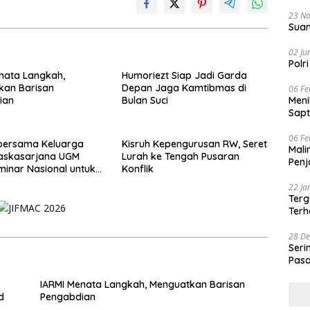
23 N
Suam
02 Ju
Polr
nata Langkah,
Humoriezt Siap Jadi Garda
kan Barisan
Depan Jaga Kamtibmas di
06 Fe
Men
ian
Bulan Suci
Sapt
06 Fe
 bersama Keluarga
Kisruh Kepengurusan RW, Seret
Mali
Paskasarjana UGM
Lurah ke Tengah Pusaran
Penj
minar Nasional untuk
Konflik
i Muda
22 Ja
Terg
Terh
28 De
Seri
Pasa
Prof
IARMI Menata Langkah, Menguatkan Barisan
d
Pengabdian