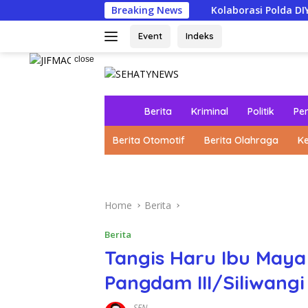
Skip
Breaking News
Kolaborasi Polda DIY dan Komunitas
to
content
Event
Indeks
close
H
Berita
Kriminal
Politik
Pe
o
m
Berita Otomotif
Berita Olahraga
K
e
Home
Berita
Berita
Tangis Haru Ibu May
Pangdam III/Siliwangi
SEN