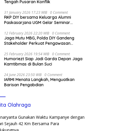
Tengah Pusaran Konflik
31 January 2026 17:23 WIB
0 Comment
RKP DIY bersama Keluarga Alumni
Paskasarjana UGM Gelar Seminar
Nasional untuk Generasi Muda
12 February 2026 22:20 WIB
0 Comment
Jaga Mutu MBG, Polda DIY Gandeng
Stakeholder Perkuat Pengawasan
Pangan
25 February 2026 19:54 WIB
0 Comment
Humoriezt Siap Jadi Garda Depan Jaga
Kamtibmas di Bulan Suci
24 June 2026 23:50 WIB
0 Comment
IARMI Menata Langkah, Menguatkan
Barisan Pengabdian
ita Olahraga