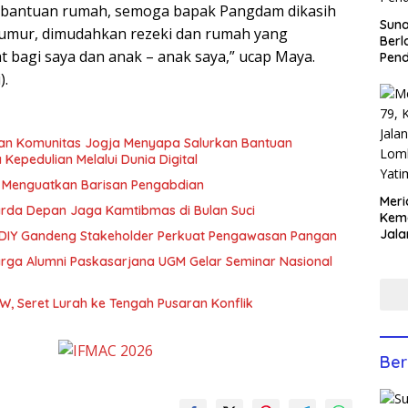
h bantuan rumah, semoga bapak Pangdam dikasih
Sun
 umur, dimudahkan rezeki dan rumah yang
Berl
t bagi saya dan anak – anak saya,” ucap Maya.
Pen
).
dan Komunitas Jogja Menyapa Salurkan Bantuan
epedulian Melalui Dunia Digital
, Menguatkan Barisan Pengabdian
Meri
arda Depan Jaga Kamtibmas di Bulan Suci
Keme
Jala
 DIY Gandeng Stakeholder Perkuat Pengawasan Pangan
Lom
rga Alumni Paskasarjana UGM Gelar Seminar Nasional
Yati
Anco
W, Seret Lurah ke Tengah Pusaran Konflik
Ber