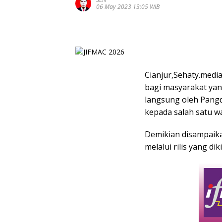
06 May 2023 13:05 WIB
Cianjur,Sehaty.medi
bagi masyarakat ya
langsung oleh Pangda
kepada salah satu wa
Demikian disampaika
melalui rilis yang di