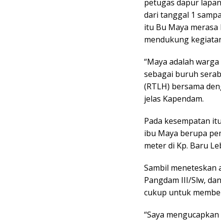
petugas dapur lapan
dari tanggal 1 sampa
itu Bu Maya merasa 
mendukung kegiatan l
“Maya adalah warga 
sebagai buruh serabu
(RTLH) bersama deng
jelas Kapendam.
Pada kesempatan it
ibu Maya berupa pe
meter di Kp. Baru Le
Sambil meneteskan 
Pangdam III/Slw, da
cukup untuk membel
“Saya mengucapkan 