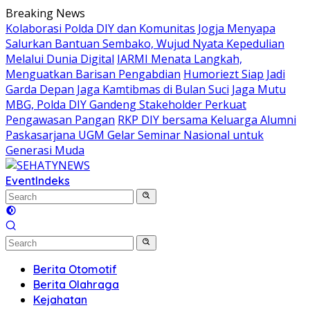
Skip
Breaking News
to
Kolaborasi Polda DIY dan Komunitas Jogja Menyapa
content
Salurkan Bantuan Sembako, Wujud Nyata Kepedulian
Melalui Dunia Digital
IARMI Menata Langkah,
Menguatkan Barisan Pengabdian
Humoriezt Siap Jadi
Garda Depan Jaga Kamtibmas di Bulan Suci
Jaga Mutu
MBG, Polda DIY Gandeng Stakeholder Perkuat
Pengawasan Pangan
RKP DIY bersama Keluarga Alumni
Paskasarjana UGM Gelar Seminar Nasional untuk
Generasi Muda
Event
Indeks
Berita Otomotif
Berita Olahraga
Kejahatan