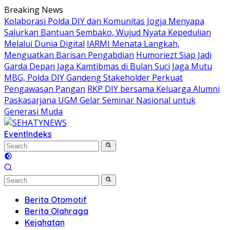
Skip
Breaking News
to
Kolaborasi Polda DIY dan Komunitas Jogja Menyapa
content
Salurkan Bantuan Sembako, Wujud Nyata Kepedulian
Melalui Dunia Digital
IARMI Menata Langkah,
Menguatkan Barisan Pengabdian
Humoriezt Siap Jadi
Garda Depan Jaga Kamtibmas di Bulan Suci
Jaga Mutu
MBG, Polda DIY Gandeng Stakeholder Perkuat
Pengawasan Pangan
RKP DIY bersama Keluarga Alumni
Paskasarjana UGM Gelar Seminar Nasional untuk
Generasi Muda
Event
Indeks
Berita Otomotif
Berita Olahraga
Kejahatan