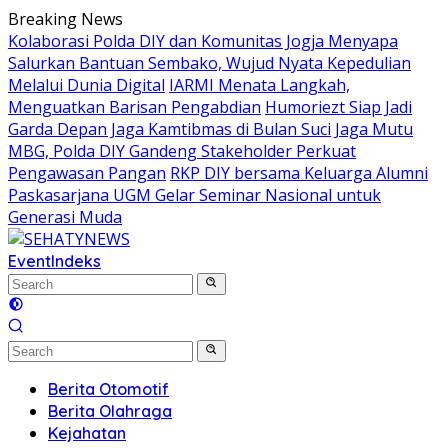
Skip
Breaking News
to
Kolaborasi Polda DIY dan Komunitas Jogja Menyapa
content
Salurkan Bantuan Sembako, Wujud Nyata Kepedulian
Melalui Dunia Digital
IARMI Menata Langkah,
Menguatkan Barisan Pengabdian
Humoriezt Siap Jadi
Garda Depan Jaga Kamtibmas di Bulan Suci
Jaga Mutu
MBG, Polda DIY Gandeng Stakeholder Perkuat
Pengawasan Pangan
RKP DIY bersama Keluarga Alumni
Paskasarjana UGM Gelar Seminar Nasional untuk
Generasi Muda
Event
Indeks
Berita Otomotif
Berita Olahraga
Kejahatan