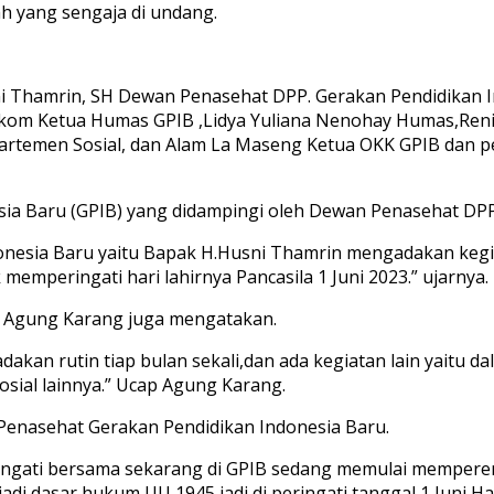
ah yang sengaja di undang.
ni Thamrin, SH Dewan Penasehat DPP. Gerakan Pendidikan 
S.kom Ketua Humas GPIB ,Lidya Yuliana Nenohay Humas,Ren
temen Sosial, dan Alam La Maseng Ketua OKK GPIB dan per
ia Baru (GPIB) yang didampingi oleh Dewan Penasehat DP
nesia Baru yaitu Bapak H.Husni Thamrin mengadakan kegi
mperingati hari lahirnya Pancasila 1 Juni 2023.” ujarnya.
r Agung Karang juga mengatakan.
 adakan rutin tiap bulan sekali,dan ada kegiatan lain yaitu 
sial lainnya.” Ucap Agung Karang.
enasehat Gerakan Pendidikan Indonesia Baru.
eringati bersama sekarang di GPIB sedang memulai memper
di dasar hukum UU 1945,jadi di peringati tanggal 1 Juni H