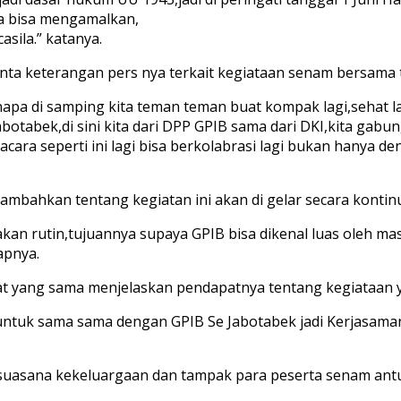
ya bisa mengamalkan,
sila.” katanya.
inta keterangan pers nya terkait kegiataan senam bersama
apa di samping kita teman teman buat kompak lagi,sehat lag
Jabotabek,di sini kita dari DPP GPIB sama dari DKI,kita ga
ra seperti ini lagi bisa berkolabrasi lagi bukan hanya de
bahkan tentang kegiatan ini akan di gelar secara kontinu 
akan rutin,tujuannya supaya GPIB bisa dikenal luas oleh m
apnya.
 yang sama menjelaskan pendapatnya tentang kegiataan ya
untuk sama sama dengan GPIB Se Jabotabek jadi Kerjasama
uasana kekeluargaan dan tampak para peserta senam antus