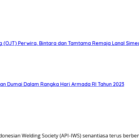
ig (OJT) Perwira, Bintara dan Tamtama Remaja Lanal Sime
an Dumai Dalam Rangka Hari Armada RI Tahun 2023
donesian Welding Society (API-IWS) senantiasa terus berb