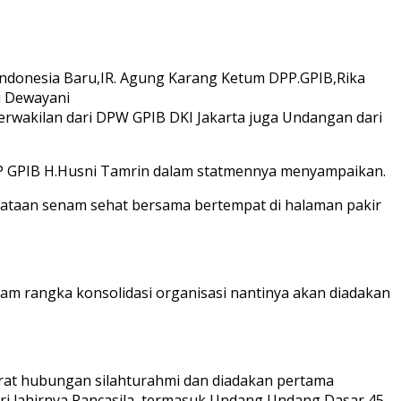
Indonesia Baru,IR. Agung Karang Ketum DPP.GPIB,Rika
i Dewayani
wakilan dari DPW GPIB DKI Jakarta juga Undangan dari
P GPIB H.Husni Tamrin dalam statmennya menyampaikan.
ataan senam sehat bersama bertempat di halaman pakir
dalam rangka konsolidasi organisasi nantinya akan diadakan
erat hubungan silahturahmi dan diadakan pertama
ari lahirnya Pancasila, termasuk Undang Undang Dasar 45