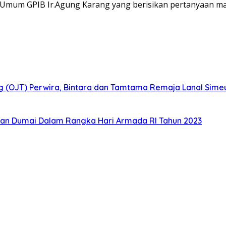
a Umum GPIB Ir.Agung Karang yang berisikan pertanyaan m
ig (OJT) Perwira, Bintara dan Tamtama Remaja Lanal Sime
an Dumai Dalam Rangka Hari Armada RI Tahun 2023