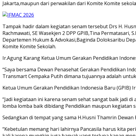
Jakarta,maupun dari perwakilan dari Komite Komite sekol
Tampak hadir dalam kegiatan senam tersebut Drs H. Hus
Rachmawati, SE Wasekjen 2 DPP GPIB,Tina Permatasari, 
Departemen Hukum & Advokasi,Baginda Doloksaribu Depar
Komite Komite Sekolah.
Ir.Agung Karang Ketua Umum Gerakan Pendidikan Indones
“Saya bersama Dewan Penasehat Gerakan Pendidikan Indo
Transmart Cempaka Putih dimana tujuannya adalah untuk me
Ketua Umum Gerakan Pendidikan Indonesia Baru (GPIB) I
“Jadi kegiataan ini karena senam sehat sangat baik jadi di
lomba lomba baik dibidang Pendidikan maupun kegiatan so
Sedangkan di tempat yang sama H.Husni Thamrin Dewan P
“Kebetulan memang hari lahirnya Pancasila harus kita p
kali,karena mungkin juga banyak yang terlupa kapan menja