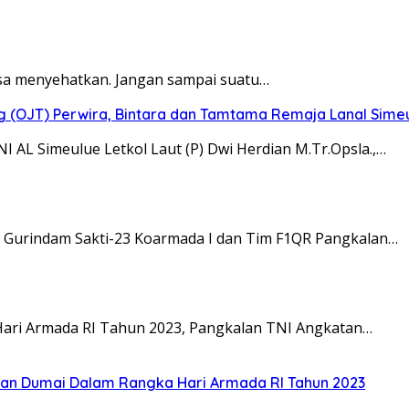
isa menyehatkan. Jangan sampai suatu…
ig (OJT) Perwira, Bintara dan Tamtama Remaja Lanal Sime
 AL Simeulue Letkol Laut (P) Dwi Herdian M.Tr.Opsla.,…
ar Gurindam Sakti-23 Koarmada I dan Tim F1QR Pangkalan…
 Hari Armada RI Tahun 2023, Pangkalan TNI Angkatan…
an Dumai Dalam Rangka Hari Armada RI Tahun 2023