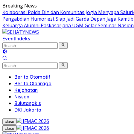
Skip
Breaking News
to
Kolaborasi Polda DIY dan Komunitas Jogja Menyapa Salur
content
Pengabdian
Humoriezt Siap Jadi Garda Depan Jaga Kamtib
Keluarga Alumni Paskasarjana UGM Gelar Seminar Nasion
Event
Indeks
Berita Otomotif
Berita Olahraga
Kejahatan
Nissan
Bulutangkis
DKI Jakarta
close
close