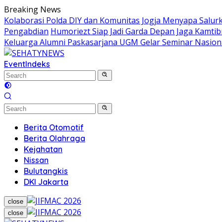
Skip
Breaking News
to
Kolaborasi Polda DIY dan Komunitas Jogja Menyapa Salur
content
Pengabdian
Humoriezt Siap Jadi Garda Depan Jaga Kamtib
Keluarga Alumni Paskasarjana UGM Gelar Seminar Nasion
Event
Indeks
Berita Otomotif
Berita Olahraga
Kejahatan
Nissan
Bulutangkis
DKI Jakarta
close
close