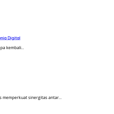
ia Digital
apa kembali…
s memperkuat sinergitas antar…