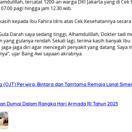
amdulillah, tercatat 1200-an warga DKI Jakarta yang di Cek
07.00 pagi hingga jam 12.30 wib.
ih kepada Ibu Fahira Idris atas Cek Kesehatannya secara 
n Gula Darah saya sedang tinggi, Alhamdulillah, Dokter tadi
yang gulanya rendah. Sekali lagi, terima kasih banyak Ibu
sa jaga-jaga diri agar mencegah penyakit yang datang. Saya 
tnya”, ujar Bang Awi sapaan akrabnya.
ig (OJT) Perwira, Bintara dan Tamtama Remaja Lanal Sime
an Dumai Dalam Rangka Hari Armada RI Tahun 2023