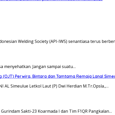
donesian Welding Society (API-IWS) senantiasa terus berb
isa menyehatkan. Jangan sampai suatu…
ig (OJT) Perwira, Bintara dan Tamtama Remaja Lanal Sime
 AL Simeulue Letkol Laut (P) Dwi Herdian M.Tr.Opsla.,…
ar Gurindam Sakti-23 Koarmada I dan Tim F1QR Pangkalan…