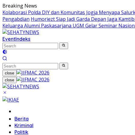
Skip
Breaking News
to
Kolaborasi Polda DIY dan Komunitas Jogja Menyapa Salur
content
Pengabdian
Humoriezt Siap Jadi Garda Depan Jaga Kamtib
Keluarga Alumni Paskasarjana UGM Gelar Seminar Nasion
Event
Indeks
close
close
Home
Berita
Kriminal
Politik