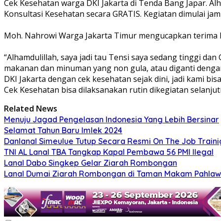
Cek Kesehatan warga DKI Jakarta di Tenda Bang Japar. Alh
Konsultasi Kesehatan secara GRATIS. Kegiatan dimulai jam 
Moh. Nahrowi Warga Jakarta Timur mengucapkan terima kas
“Alhamdulillah, saya jadi tau Tensi saya sedang tinggi da
makanan dan minuman yang non gula, atau diganti dengan 
DKI Jakarta dengan cek kesehatan sejak dini, jadi kami bi
Cek Kesehatan bisa dilaksanakan rutin dikegiatan selanju
Related News
Menuju Jagad Pengelasan Indonesia Yang Lebih Bersinar
Selamat Tahun Baru Imlek 2024
Danlanal Simeulue Tutup Secara Resmi On The Job Train
TNI AL Lanal TBA Tangkap Kapal Pembawa 56 PMI Ilegal
Lanal Dabo Singkep Gelar Ziarah Rombongan
Lanal Dumai Ziarah Rombongan di Taman Makam Pahlaw