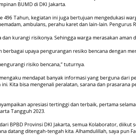
Pimpinan BUMD di DKI Jakarta.
 496 Tahun, kegiatan ini juga bertujuan mengedukasi war
emadam, ambulans, perahu karet dan lain-lain. Pengurus R
na dan kurangi risikonya. Sehingga warga merasakan aman d
n berbagai upaya pengurangan resiko bencana dengan men
ngurangi risiko bencana,” tuturnya.
engaku mendapat banyak informasi yang berguna dari per
 ini. Kita bisa mengenali peralatan, sarana dan prasaran
nyampaikan apresiasi tertinggi dan terbaik, pertama selama
karta Tangguh 2023.
ari BPBD Provinsi DKI Jakarta, semua Kolaborator, diikut s
a datang ditengah-tengah kita. Alhamdulillah, saya pun Fah