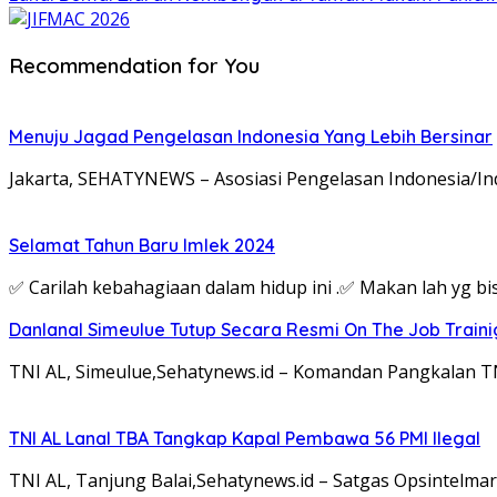
Recommendation for You
Menuju Jagad Pengelasan Indonesia Yang Lebih Bersinar
Jakarta, SEHATYNEWS – Asosiasi Pengelasan Indonesia/In
Selamat Tahun Baru Imlek 2024
✅ Carilah kebahagiaan dalam hidup ini .✅ Makan lah yg b
Danlanal Simeulue Tutup Secara Resmi On The Job Train
TNI AL, Simeulue,Sehatynews.id – Komandan Pangkalan TNI
TNI AL Lanal TBA Tangkap Kapal Pembawa 56 PMI Ilegal
TNI AL, Tanjung Balai,Sehatynews.id – Satgas Opsintelm