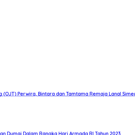
ig (OJT) Perwira, Bintara dan Tamtama Remaja Lanal Sime
an Dumai Dalam Rangka Hari Armada RI Tahun 2023