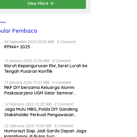
View More
ular Pembaca
04 September 2025 05:26 WIB
0 Comment
IFFINA+ 2025
15 January 2026 22:56 WIB
0 Comment
Kisruh Kepengurusan RW, Seret Lurah ke
Tengah Pusaran Konflik
31 January 2026 17:23 WIB
0 Comment
RKP DIY bersama Keluarga Alumni
Paskasarjana UGM Gelar Seminar
Nasional untuk Generasi Muda
12 February 2026 22:20 WIB
0 Comment
Jaga Mutu MBG, Polda DIY Gandeng
Stakeholder Perkuat Pengawasan
Pangan
25 February 2026 19:54 WIB
0 Comment
Humoriezt Siap Jadi Garda Depan Jaga
Kamtibmas di Bulan Suci