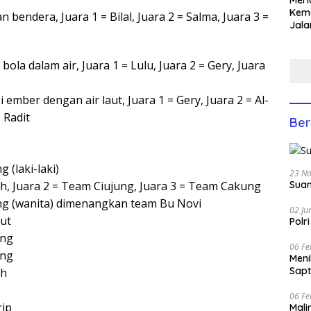
Meri
Keme
endera, Juara 1 = Bilal, Juara 2 = Salma, Juara 3 =
Jala
Lom
Yati
Anco
ola dalam air, Juara 1 = Lulu, Juara 2 = Gery, Juara
ember dengan air laut, Juara 1 = Gery, Juara 2 = Al-
 Radit
Ber
 (laki-laki)
23 N
h, Juara 2 = Team Ciujung, Juara 3 = Team Cakung
Suam
ng (wanita) dimenangkan team Bu Novi
02 Ju
ut
Polr
ung
06 Fe
ung
Men
Sapt
ah
06 Fe
rip
Mali