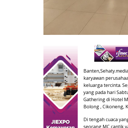
Banten,Sehaty.media
karyawan perusahaan
keluarga tercinta. S
yang pada hari Sabt
Gathering di Hotel 
Bolong , Cikoneng, 
Di tengah cuaca yang
seorang MC cantik y