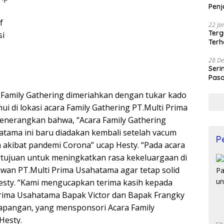
Penj
f
22 Ja
Terg
si
Terh
28 De
Seri
Pasa
Prof
a Family Gathering dimeriahkan dengan tukar kado
mui di lokasi acara Family Gathering PT.Multi Prima
enerangkan bahwa, “Acara Family Gathering
atama ini baru diadakan kembali setelah vacum
P
n akibat pandemi Corona” ucap Hesty. “Pada acara
rtujuan untuk meningkatkan rasa kekeluargaan di
wan PT.Multi Prima Usahatama agar tetap solid
esty. “Kami mengucapkan terima kasih kepada
rima Usahatama Bapak Victor dan Bapak Frangky
lapangan, yang mensponsori Acara Family
Hesty.