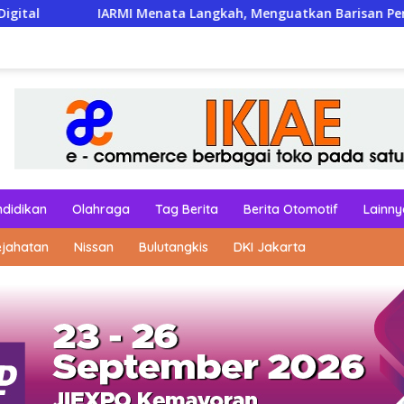
Menata Langkah, Menguatkan Barisan Pengabdian
Humo
ndidikan
Olahraga
Tag Berita
Berita Otomotif
Lainny
ejahatan
Nissan
Bulutangkis
DKI Jakarta