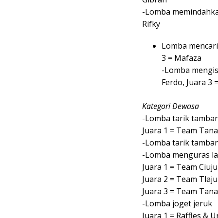
-Lomba memindahkan b
Rifky
Lomba mencari b
3 = Mafaza
-Lomba mengisi 
Ferdo, Juara 3 =
Kategori Dewasa
-Lomba tarik tambang
Juara 1 = Team Tana
-Lomba tarik tamba
-Lomba menguras la
Juara 1 = Team Ciuj
Juara 2 = Team Tlaj
Juara 3 = Team Tan
-Lomba joget jeruk
Juara 1 = Raffles & U