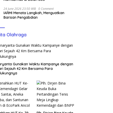
24 June 2026 23:50 WIB
0 Comment
IARMI Menata Langkah, Menguatkan
Barisan Pengabdian
ita Olahraga
aryanta Gunakan Waktu Kampanye dengan
ari Sejauh 42 Km Bersama Para
dukungnya