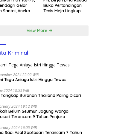
ahkan HUT Ke-79,
Plh. Dirjen Bina Keuda
ndagri Gelar
Buka Pertandingan
n Santai, Aneka
Tenis Meja Lingkup
ba, dan Santunan
Kemendagri dan BNPP
m di EcoPark
l
View More
ita Kriminal
ovember 2024 22:02 WIB
i Tega Aniaya Istri Hingga Tewas
ne 2024 18:53 WIB
i Tangkap Buronan Thailand Paling Dicari
bruary 2024 19:12 WIB
ikah Belum Seumur Jagung Warga
osari Terancam 9 Tahun Penjara
bruary 2024 16:05 WIB
ng Sapi Asal Saptosari Terancam 7 Tahun