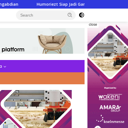
riezt Siap Jadi Garda Depan Jaga Kamtibmas di Bulan Suci
close
a