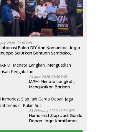
 July 2026 17:36 WIB
laborasi Polda DIY dan Komunitas Jogja
nyapa Salurkan Bantuan Sembako,
jud Nyata Kepedulian Melalui Dunia
gital
24 June 2026 23:50 WIB
IARMI Menata Langkah,
Menguatkan Barisan
Pengabdian
25 February 2026 19:54 WIB
Humoriezt Siap Jadi Garda
Depan Jaga Kamtibmas di
Bulan Suci