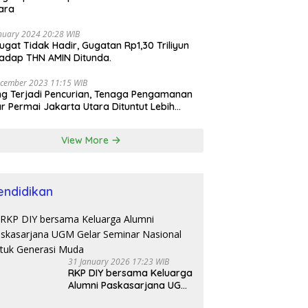
ara
nuary 2024 20:28 WIB
ugat Tidak Hadir, Gugatan Rp1,30 Triliyun
adap THN AMIN Ditunda.
cember 2023 11:15 WIB
ng Terjadi Pencurian, Tenaga Pengamanan
r Permai Jakarta Utara Dituntut Lebih
esional
View More
endidikan
31 January 2026 17:23 WIB
RKP DIY bersama Keluarga
Alumni Paskasarjana UGM
Gelar Seminar Nasional