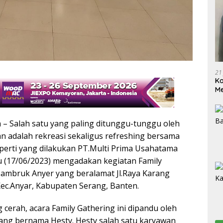
21
Ko
Me
Wu
Di
 – Salah satu yang paling ditunggu-tunggu oleh
 adalah rekreasi sekaligus refreshing bersama
eperti yang dilakukan PT.Multi Prima Usahatama
u (17/06/2023) mengadakan kegiatan Family
Mambruk Anyer yang beralamat Jl.Raya Karang
Kec.Anyar, Kabupaten Serang, Banten.
 cerah, acara Family Gathering ini dipandu oleh
ang bernama Hesty. Hesty salah satu karyawan