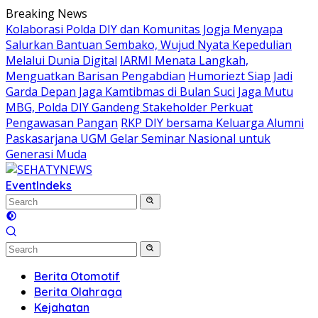
Skip
Breaking News
to
Kolaborasi Polda DIY dan Komunitas Jogja Menyapa
content
Salurkan Bantuan Sembako, Wujud Nyata Kepedulian
Melalui Dunia Digital
IARMI Menata Langkah,
Menguatkan Barisan Pengabdian
Humoriezt Siap Jadi
Garda Depan Jaga Kamtibmas di Bulan Suci
Jaga Mutu
MBG, Polda DIY Gandeng Stakeholder Perkuat
Pengawasan Pangan
RKP DIY bersama Keluarga Alumni
Paskasarjana UGM Gelar Seminar Nasional untuk
Generasi Muda
Event
Indeks
Berita Otomotif
Berita Olahraga
Kejahatan