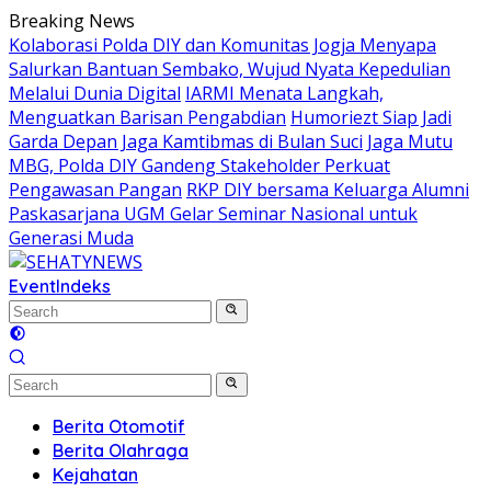
Skip
Breaking News
to
Kolaborasi Polda DIY dan Komunitas Jogja Menyapa
content
Salurkan Bantuan Sembako, Wujud Nyata Kepedulian
Melalui Dunia Digital
IARMI Menata Langkah,
Menguatkan Barisan Pengabdian
Humoriezt Siap Jadi
Garda Depan Jaga Kamtibmas di Bulan Suci
Jaga Mutu
MBG, Polda DIY Gandeng Stakeholder Perkuat
Pengawasan Pangan
RKP DIY bersama Keluarga Alumni
Paskasarjana UGM Gelar Seminar Nasional untuk
Generasi Muda
Event
Indeks
Berita Otomotif
Berita Olahraga
Kejahatan