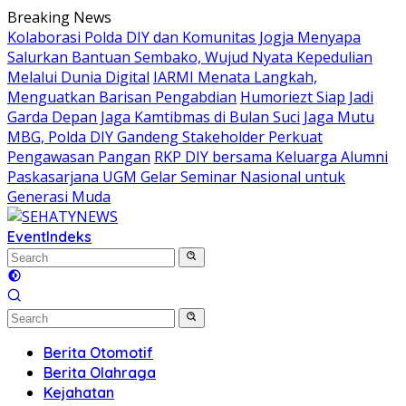
Skip
Breaking News
to
Kolaborasi Polda DIY dan Komunitas Jogja Menyapa
content
Salurkan Bantuan Sembako, Wujud Nyata Kepedulian
Melalui Dunia Digital
IARMI Menata Langkah,
Menguatkan Barisan Pengabdian
Humoriezt Siap Jadi
Garda Depan Jaga Kamtibmas di Bulan Suci
Jaga Mutu
MBG, Polda DIY Gandeng Stakeholder Perkuat
Pengawasan Pangan
RKP DIY bersama Keluarga Alumni
Paskasarjana UGM Gelar Seminar Nasional untuk
Generasi Muda
Event
Indeks
Berita Otomotif
Berita Olahraga
Kejahatan