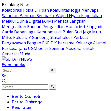
Skip
Breaking News
to
Kolaborasi Polda DIY dan Komunitas Jogja Menyapa
content
Salurkan Bantuan Sembako, Wujud Nyata Kepedulian
Melalui Dunia Digital
IARMI Menata Langkah,
Menguatkan Barisan Pengabdian
Humoriezt Siap Jadi
Garda Depan Jaga Kamtibmas di Bulan Suci
Jaga Mutu
MBG, Polda DIY Gandeng Stakeholder Perkuat
Pengawasan Pangan
RKP DIY bersama Keluarga Alumni
Paskasarjana UGM Gelar Seminar Nasional untuk
Generasi Muda
Event
Indeks
Berita Otomotif
Berita Olahraga
Kejahatan