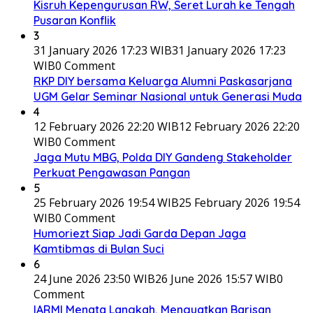
Kisruh Kepengurusan RW, Seret Lurah ke Tengah
Pusaran Konflik
3
31 January 2026 17:23 WIB
31 January 2026 17:23
WIB
0 Comment
RKP DIY bersama Keluarga Alumni Paskasarjana
UGM Gelar Seminar Nasional untuk Generasi Muda
4
12 February 2026 22:20 WIB
12 February 2026 22:20
WIB
0 Comment
Jaga Mutu MBG, Polda DIY Gandeng Stakeholder
Perkuat Pengawasan Pangan
5
25 February 2026 19:54 WIB
25 February 2026 19:54
WIB
0 Comment
Humoriezt Siap Jadi Garda Depan Jaga
Kamtibmas di Bulan Suci
6
24 June 2026 23:50 WIB
26 June 2026 15:57 WIB
0
Comment
IARMI Menata Langkah, Menguatkan Barisan