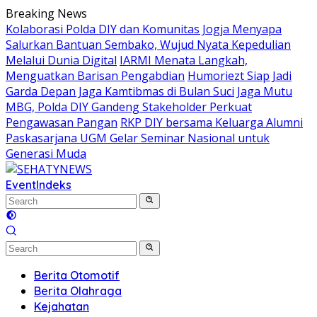
Skip
Breaking News
to
Kolaborasi Polda DIY dan Komunitas Jogja Menyapa
content
Salurkan Bantuan Sembako, Wujud Nyata Kepedulian
Melalui Dunia Digital
IARMI Menata Langkah,
Menguatkan Barisan Pengabdian
Humoriezt Siap Jadi
Garda Depan Jaga Kamtibmas di Bulan Suci
Jaga Mutu
MBG, Polda DIY Gandeng Stakeholder Perkuat
Pengawasan Pangan
RKP DIY bersama Keluarga Alumni
Paskasarjana UGM Gelar Seminar Nasional untuk
Generasi Muda
Event
Indeks
Berita Otomotif
Berita Olahraga
Kejahatan