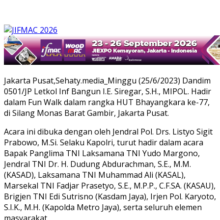
Jakarta Pusat,Sehaty.media_Minggu (25/6/2023) Dandim
0501/JP Letkol Inf Bangun I.E. Siregar, S.H., MIPOL. Hadir
dalam Fun Walk dalam rangka HUT Bhayangkara ke-77,
di Silang Monas Barat Gambir, Jakarta Pusat.
Acara ini dibuka dengan oleh Jendral Pol. Drs. Listyo Sigit
Prabowo, M.Si. Selaku Kapolri, turut hadir dalam acara
Bapak Panglima TNI Laksamana TNI Yudo Margono,
Jendral TNI Dr. H. Dudung Abdurachman, S.E., M.M.
(KASAD), Laksamana TNI Muhammad Ali (KASAL),
Marsekal TNI Fadjar Prasetyo, S.E., M.P.P., C.F.SA. (KASAU),
Brigjen TNI Edi Sutrisno (Kasdam Jaya), Irjen Pol. Karyoto,
S.I.K., M.H. (Kapolda Metro Jaya), serta seluruh elemen
masyarakat.