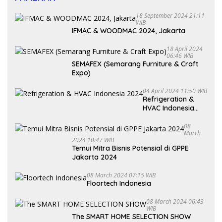
18 September 2024 21:11
WIB
IFMAC & WOODMAC 2024, Jakarta
18 April 2024
06:46 WIB
SEMAFEX (Semarang Furniture & Craft
Expo)
04 April 2024 11:50 WIB
Refrigeration &
HVAC Indonesia
2024
08
March
2024 10:47 WIB
Temui Mitra Bisnis Potensial di GPPE
Jakarta 2024
08 March 2024 07:15 WIB
Floortech Indonesia
08 March 2024 06:43
WIB
The SMART HOME SELECTION SHOW