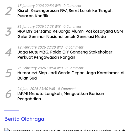
2
15 January 2026 22:56 WIB
0 Comment
Kisruh Kepengurusan RW, Seret Lurah ke Tengah
Pusaran Konflik
3
31 January 2026 17:23 WIB
0 Comment
RKP DIY bersama Keluarga Alumni Paskasarjana UGM
Gelar Seminar Nasional untuk Generasi Muda
4
12 February 2026 22:20 WIB
0 Comment
Jaga Mutu MBG, Polda DIY Gandeng Stakeholder
Perkuat Pengawasan Pangan
5
25 February 2026 19:54 WIB
0 Comment
Humoriezt Siap Jadi Garda Depan Jaga Kamtibmas di
Bulan Suci
6
24 June 2026 23:50 WIB
0 Comment
IARMI Menata Langkah, Menguatkan Barisan
Pengabdian
Berita Olahraga