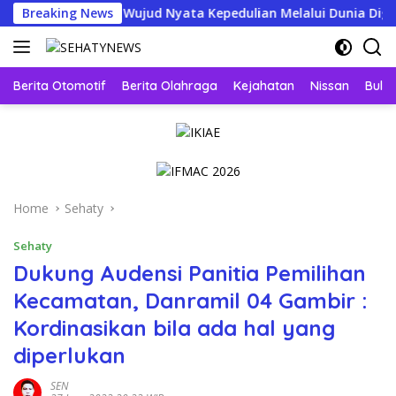
Skip
Sembako, Wujud Nyata Kepedulian Melalui Dunia Digital
Breaking News
to
content
Berita Otomotif
Berita Olahraga
Kejahatan
Nissan
Bulut
Home
Sehaty
Sehaty
Dukung Audensi Panitia Pemilihan
Kecamatan, Danramil 04 Gambir :
Kordinasikan bila ada hal yang
diperlukan
SEN