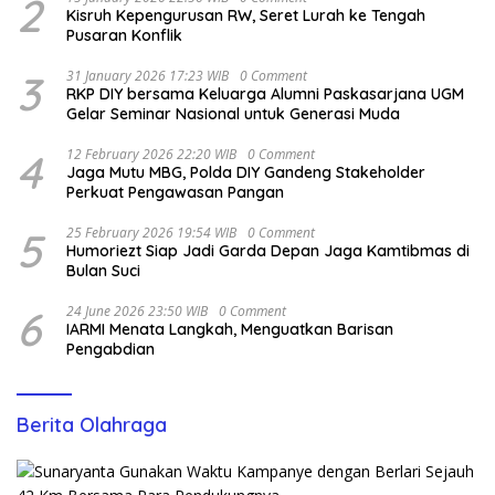
2
Kisruh Kepengurusan RW, Seret Lurah ke Tengah
Pusaran Konflik
3
31 January 2026 17:23 WIB
0 Comment
RKP DIY bersama Keluarga Alumni Paskasarjana UGM
Gelar Seminar Nasional untuk Generasi Muda
4
12 February 2026 22:20 WIB
0 Comment
Jaga Mutu MBG, Polda DIY Gandeng Stakeholder
Perkuat Pengawasan Pangan
5
25 February 2026 19:54 WIB
0 Comment
Humoriezt Siap Jadi Garda Depan Jaga Kamtibmas di
Bulan Suci
6
24 June 2026 23:50 WIB
0 Comment
IARMI Menata Langkah, Menguatkan Barisan
Pengabdian
Berita Olahraga