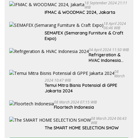
18 September 2024 21:11
WIB
IFMAC & WOODMAC 2024, Jakarta
18 April 2024
06:46 WIB
SEMAFEX (Semarang Furniture & Craft
Expo)
04 April 2024 11:50 WIB
Refrigeration &
HVAC Indonesia
2024
08
March
2024 10:47 WIB
Temui Mitra Bisnis Potensial di GPPE
Jakarta 2024
08 March 2024 07:15 WIB
Floortech Indonesia
08 March 2024 06:43
WIB
The SMART HOME SELECTION SHOW