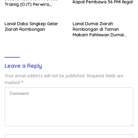
Kapal Pembawa 56 PMI Ilegal
Trainig (OJT) Perwira,
Bintara dan Tamtama
Remaja Lanal Simeulue
Lanal Dabo Singkep Gelar
Lanal Dumai Ziarah
Ziarah Rombongan
Rombongan di Taman
Makam Pahlawan Dumai
Dalam Rangka Hari Armada
RI Tahun 2023
Leave a Reply
Your email address will not be published.
Required fields are
marked
*