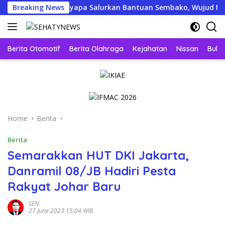
Skip
as Jogja Menyapa Salurkan Bantuan Sembako, Wujud Nyata Kepe
Breaking News
to
content
Berita Otomotif
Berita Olahraga
Kejahatan
Nissan
Bulut
Home
Berita
Berita
Semarakkan HUT DKI Jakarta,
Danramil 08/JB Hadiri Pesta
Rakyat Johar Baru
SEN
27 June 2023 15:04 WIB