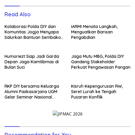
Read Also
Kolaborasi Polda DIY dan
IARMI Menata Langkah,
Komunitas Jogja Menyapa
Menguatkan Barisan
Salurkan Bantuan Sembako,
Pengabdian
Wujud Nyata Kepedulian
Melalui Dunia Digital
Humoriezt Siap Jadi Garda
Jaga Mutu MBG, Polda DIY
Depan Jaga Kamtibmas di
Gandeng Stakeholder
Bulan Suci
Perkuat Pengawasan Pangan
RKP DIY bersama Keluarga
Kisruh Kepengurusan RW,
Alumni Paskasarjana UGM
Seret Lurah ke Tengah
Gelar Seminar Nasional
Pusaran Konflik
untuk Generasi Muda
Recommendation for You