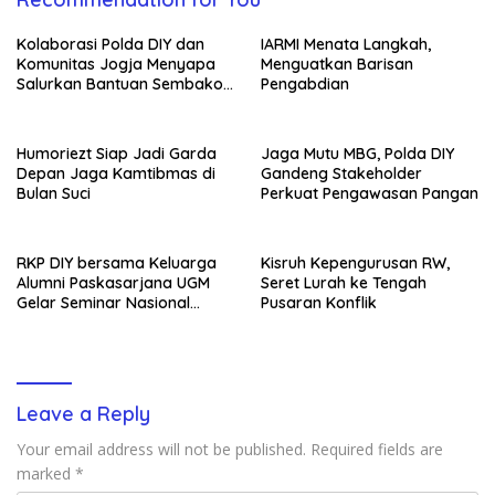
Kolaborasi Polda DIY dan
IARMI Menata Langkah,
Komunitas Jogja Menyapa
Menguatkan Barisan
Salurkan Bantuan Sembako,
Pengabdian
Wujud Nyata Kepedulian
Melalui Dunia Digital
Humoriezt Siap Jadi Garda
Jaga Mutu MBG, Polda DIY
Depan Jaga Kamtibmas di
Gandeng Stakeholder
Bulan Suci
Perkuat Pengawasan Pangan
RKP DIY bersama Keluarga
Kisruh Kepengurusan RW,
Alumni Paskasarjana UGM
Seret Lurah ke Tengah
Gelar Seminar Nasional
Pusaran Konflik
untuk Generasi Muda
Leave a Reply
Your email address will not be published.
Required fields are
marked
*