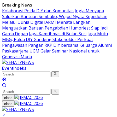
Skip
Breaking News
to
Kolaborasi Polda DIY dan Komunitas Jogja Menyapa
content
Salurkan Bantuan Sembako, Wujud Nyata Kepedulian
Melalui Dunia Digital
IARMI Menata Langkah,
Menguatkan Barisan Pengabdian
Humoriezt Siap Jadi
Garda Depan Jaga Kamtibmas di Bulan Suci
Jaga Mutu
MBG, Polda DIY Gandeng Stakeholder Perkuat
Pengawasan Pangan
RKP DIY bersama Keluarga Alumni
Paskasarjana UGM Gelar Seminar Nasional untuk
Generasi Muda
Event
Indeks
close
close