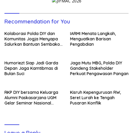
Recommendation for You
Kolaborasi Polda DIY dan
IARMI Menata Langkah,
Komunitas Jogja Menyapa
Menguatkan Barisan
Salurkan Bantuan Sembako,
Pengabdian
Wujud Nyata Kepedulian
Melalui Dunia Digital
Humoriezt Siap Jadi Garda
Jaga Mutu MBG, Polda DIY
Depan Jaga Kamtibmas di
Gandeng Stakeholder
Bulan Suci
Perkuat Pengawasan Pangan
RKP DIY bersama Keluarga
Kisruh Kepengurusan RW,
Alumni Paskasarjana UGM
Seret Lurah ke Tengah
Gelar Seminar Nasional
Pusaran Konflik
untuk Generasi Muda
Leave a Reply