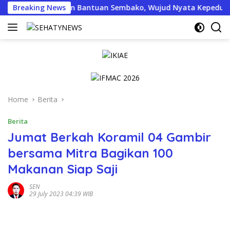
Skip
yapa Salurkan Bantuan Sembako, Wujud Nyata Kepedulian Melal
Breaking News
to
content
Home
Berita
Berita
Jumat Berkah Koramil 04 Gambir
bersama Mitra Bagikan 100
Makanan Siap Saji
SEN
29 July 2023 04:39 WIB