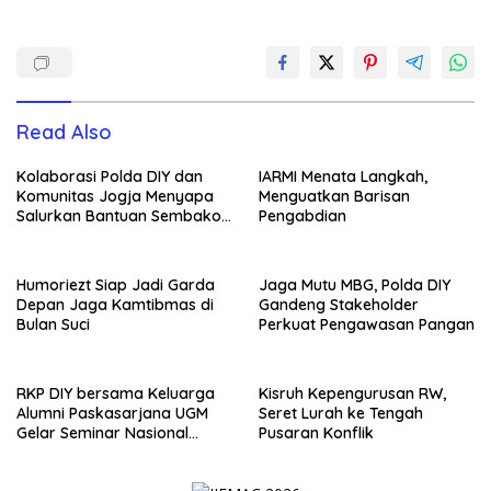
Read Also
Kolaborasi Polda DIY dan
IARMI Menata Langkah,
Komunitas Jogja Menyapa
Menguatkan Barisan
Salurkan Bantuan Sembako,
Pengabdian
Wujud Nyata Kepedulian
Melalui Dunia Digital
Humoriezt Siap Jadi Garda
Jaga Mutu MBG, Polda DIY
Depan Jaga Kamtibmas di
Gandeng Stakeholder
Bulan Suci
Perkuat Pengawasan Pangan
RKP DIY bersama Keluarga
Kisruh Kepengurusan RW,
Alumni Paskasarjana UGM
Seret Lurah ke Tengah
Gelar Seminar Nasional
Pusaran Konflik
untuk Generasi Muda