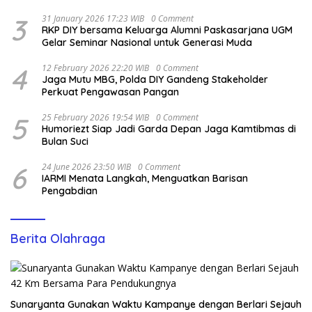
3
31 January 2026 17:23 WIB
0 Comment
RKP DIY bersama Keluarga Alumni Paskasarjana UGM
Gelar Seminar Nasional untuk Generasi Muda
4
12 February 2026 22:20 WIB
0 Comment
Jaga Mutu MBG, Polda DIY Gandeng Stakeholder
Perkuat Pengawasan Pangan
5
25 February 2026 19:54 WIB
0 Comment
Humoriezt Siap Jadi Garda Depan Jaga Kamtibmas di
Bulan Suci
6
24 June 2026 23:50 WIB
0 Comment
IARMI Menata Langkah, Menguatkan Barisan
Pengabdian
Berita Olahraga
Sunaryanta Gunakan Waktu Kampanye dengan Berlari Sejauh