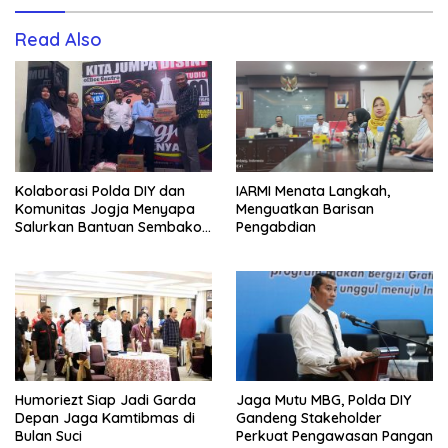
Read Also
Kolaborasi Polda DIY dan
IARMI Menata Langkah,
Komunitas Jogja Menyapa
Menguatkan Barisan
Salurkan Bantuan Sembako,
Pengabdian
Wujud Nyata Kepedulian
Melalui Dunia Digital
Humoriezt Siap Jadi Garda
Jaga Mutu MBG, Polda DIY
Depan Jaga Kamtibmas di
Gandeng Stakeholder
Bulan Suci
Perkuat Pengawasan Pangan