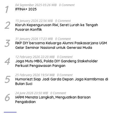
1
04 September 2025 05:26 WIB
0 Comment
IFFINA+ 2025
2
15 January 2026 22:56 WIB
0 Comment
Kisruh Kepengurusan RW, Seret Lurah ke Tengah
Pusaran Konflik
3
31 January 2026 17:23 WIB
0 Comment
RKP DIY bersama Keluarga Alumni Paskasarjana UGM
Gelar Seminar Nasional untuk Generasi Muda
4
12 February 2026 22:20 WIB
0 Comment
Jaga Mutu MBG, Polda DIY Gandeng Stakeholder
Perkuat Pengawasan Pangan
5
25 February 2026 19:54 WIB
0 Comment
Humoriezt Siap Jadi Garda Depan Jaga Kamtibmas di
Bulan Suci
6
24 June 2026 23:50 WIB
0 Comment
IARMI Menata Langkah, Menguatkan Barisan
Pengabdian