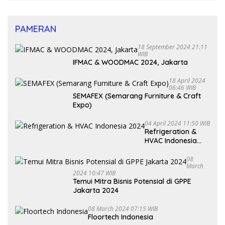
PAMERAN
18 September 2024 21:11
WIB
IFMAC & WOODMAC 2024, Jakarta
18 April 2024
06:46 WIB
SEMAFEX (Semarang Furniture & Craft
Expo)
04 April 2024 11:50 WIB
Refrigeration &
HVAC Indonesia
2024
08
March
2024 10:47 WIB
Temui Mitra Bisnis Potensial di GPPE
Jakarta 2024
08 March 2024 07:15 WIB
Floortech Indonesia