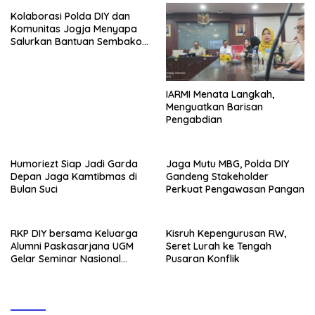
Kolaborasi Polda DIY dan
Komunitas Jogja Menyapa
Salurkan Bantuan Sembako,
Wujud Nyata Kepedulian
Melalui Dunia Digital
IARMI Menata Langkah,
Menguatkan Barisan
Pengabdian
Humoriezt Siap Jadi Garda
Jaga Mutu MBG, Polda DIY
Depan Jaga Kamtibmas di
Gandeng Stakeholder
Bulan Suci
Perkuat Pengawasan Pangan
RKP DIY bersama Keluarga
Kisruh Kepengurusan RW,
Alumni Paskasarjana UGM
Seret Lurah ke Tengah
Gelar Seminar Nasional
Pusaran Konflik
untuk Generasi Muda