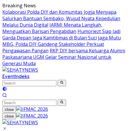
Skip
Breaking News
to
Kolaborasi Polda DIY dan Komunitas Jogja Menyapa
content
Salurkan Bantuan Sembako, Wujud Nyata Kepedulian
Melalui Dunia Digital
IARMI Menata Langkah,
Menguatkan Barisan Pengabdian
Humoriezt Siap Jadi
Garda Depan Jaga Kamtibmas di Bulan Suci
Jaga Mutu
MBG, Polda DIY Gandeng Stakeholder Perkuat
Pengawasan Pangan
RKP DIY bersama Keluarga Alumni
Paskasarjana UGM Gelar Seminar Nasional untuk
Generasi Muda
Event
Indeks
close
close