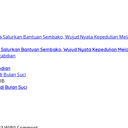
Salurkan Bantuan Sembako, Wujud Nyata Kepedulian Melalu
bdian
IB
i Bulan Suci
33 WIB
0 Comment