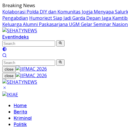
Skip
Breaking News
to
Kolaborasi Polda DIY dan Komunitas Jogja Menyapa Salur
content
Pengabdian
Humoriezt Siap Jadi Garda Depan Jaga Kamtib
Keluarga Alumni Paskasarjana UGM Gelar Seminar Nasion
Event
Indeks
close
close
Home
Berita
Kriminal
Politik