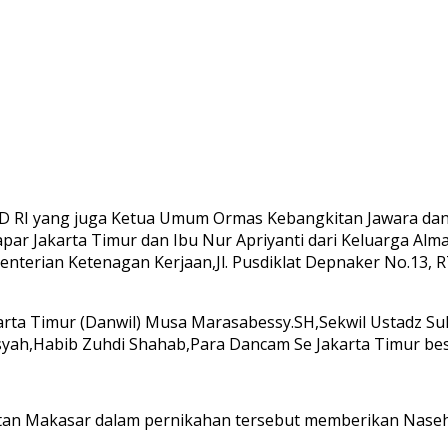
 DPD RI yang juga Ketua Umum Ormas Kebangkitan Jawara da
ar Jakarta Timur dan Ibu Nur Apriyanti dari Keluarga Alm
ian Ketenagan Kerjaan,Jl. Pusdiklat Depnaker No.13, RT.
ta Timur (Danwil) Musa Marasabessy.SH,Sekwil Ustadz Sukri
ah,Habib Zuhdi Shahab,Para Dancam Se Jakarta Timur bese
tan Makasar dalam pernikahan tersebut memberikan Naseh