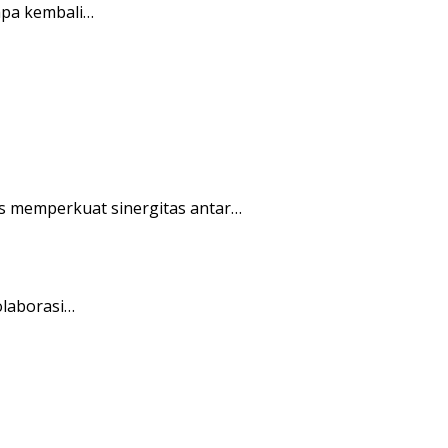
apa kembali…
s memperkuat sinergitas antar…
olaborasi…