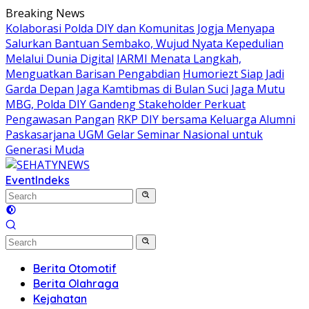
Skip
Breaking News
to
Kolaborasi Polda DIY dan Komunitas Jogja Menyapa
content
Salurkan Bantuan Sembako, Wujud Nyata Kepedulian
Melalui Dunia Digital
IARMI Menata Langkah,
Menguatkan Barisan Pengabdian
Humoriezt Siap Jadi
Garda Depan Jaga Kamtibmas di Bulan Suci
Jaga Mutu
MBG, Polda DIY Gandeng Stakeholder Perkuat
Pengawasan Pangan
RKP DIY bersama Keluarga Alumni
Paskasarjana UGM Gelar Seminar Nasional untuk
Generasi Muda
Event
Indeks
Berita Otomotif
Berita Olahraga
Kejahatan