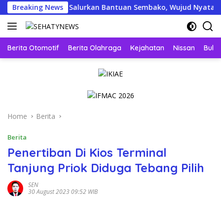
Skip
ja Menyapa Salurkan Bantuan Sembako, Wujud Nyata Kepedulian
Breaking News
to
content
Berita Otomotif
Berita Olahraga
Kejahatan
Nissan
Bulut
Home
Berita
Berita
Penertiban Di Kios Terminal
Tanjung Priok Diduga Tebang Pilih
SEN
30 August 2023 09:52 WIB