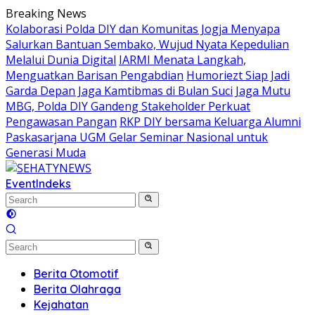
Skip
Breaking News
to
Kolaborasi Polda DIY dan Komunitas Jogja Menyapa
content
Salurkan Bantuan Sembako, Wujud Nyata Kepedulian
Melalui Dunia Digital
IARMI Menata Langkah,
Menguatkan Barisan Pengabdian
Humoriezt Siap Jadi
Garda Depan Jaga Kamtibmas di Bulan Suci
Jaga Mutu
MBG, Polda DIY Gandeng Stakeholder Perkuat
Pengawasan Pangan
RKP DIY bersama Keluarga Alumni
Paskasarjana UGM Gelar Seminar Nasional untuk
Generasi Muda
Event
Indeks
Berita Otomotif
Berita Olahraga
Kejahatan