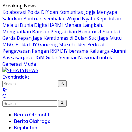
Skip
Breaking News
to
Kolaborasi Polda DIY dan Komunitas Jogja Menyapa
content
Salurkan Bantuan Sembako, Wujud Nyata Kepedulian
Melalui Dunia Digital
IARMI Menata Langkah,
Menguatkan Barisan Pengabdian
Humoriezt Siap Jadi
Garda Depan Jaga Kamtibmas di Bulan Suci
Jaga Mutu
MBG, Polda DIY Gandeng Stakeholder Perkuat
Pengawasan Pangan
RKP DIY bersama Keluarga Alumni
Paskasarjana UGM Gelar Seminar Nasional untuk
Generasi Muda
Event
Indeks
Berita Otomotif
Berita Olahraga
Kejahatan