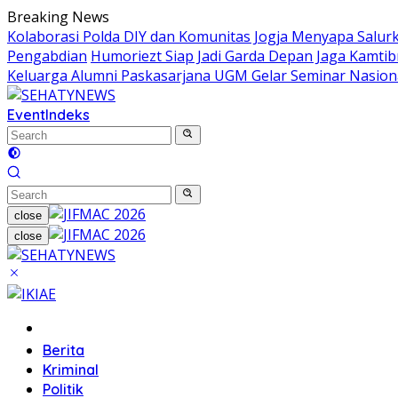
Skip
Breaking News
to
Kolaborasi Polda DIY dan Komunitas Jogja Menyapa Salur
content
Pengabdian
Humoriezt Siap Jadi Garda Depan Jaga Kamtib
Keluarga Alumni Paskasarjana UGM Gelar Seminar Nasion
Event
Indeks
close
close
Home
Berita
Kriminal
Politik