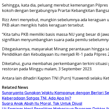
Sehingga, kata dia, peluang merebut kemenangan Pilpres
kokoh dengan bergabungnya Prartai Kebangkitan Bangsa
Rizz Amri menyebut, mungkin sebelumnya ada keraguan u
PKB akan mengikis habis keraguan tersebut.
“Kita tahu PKB memiliki basis massa NU yang besar di J
signifikan menyumbangkan suara pada pemilu sebelumnya,
Ditegaskannya, masyarakat Minang perantauan hingga sa
Pendidikan dan Kebudayaan itu menjadi RI-1 pada Pilpres
Diketahui, guna membahas perkembangan terkini situasi 
restoran pada Minggu malam, 3 September 2023.
Antara lain dihadiri Kapten TNI (Purn) Yuswendi selaku K
Related News
Sunaryanta Gunakan Waktu Kampanye dengan Berlari S
Keberadaan Satgas TNI, Ada Apa Ini?
Suara Anak Abah Itu Moral, Tak Untuk Dijual
Uji Seminar Hasil Penelitian Mahasiswa Program Doktor 