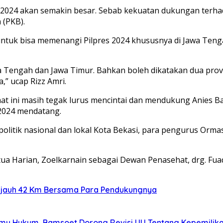
 2024 akan semakin besar. Sebab kekuatan dukungan terha
 (PKB).
ntuk bisa memenangi Pilpres 2024 khususnya di Jawa Teng
awa Tengah dan Jawa Timur. Bahkan boleh dikatakan dua pr
” ucap Rizz Amri.
at ini masih tegak lurus mencintai dan mendukung Anies 
 2024 mendatang.
politik nasional dan lokal Kota Bekasi, para pengurus O
etua Harian, Zoelkarnain sebagai Dewan Penasehat, drg. Fu
ejauh 42 Km Bersama Para Pendukungnya
Ilmu Hukum, Bamsoet Dorong Revisi UU Tentang Kepemilika