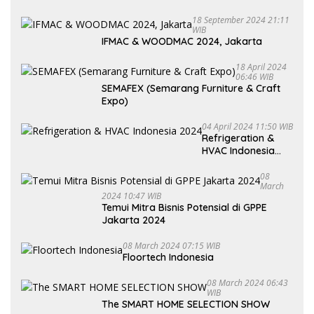
18 September 2024 21:11
WIB
IFMAC & WOODMAC 2024, Jakarta
18 April 2024
06:46 WIB
SEMAFEX (Semarang Furniture & Craft
Expo)
04 April 2024 11:50 WIB
Refrigeration &
HVAC Indonesia
2024
08
March
2024 10:47 WIB
Temui Mitra Bisnis Potensial di GPPE
Jakarta 2024
08 March 2024 07:15 WIB
Floortech Indonesia
08 March 2024 06:43
WIB
The SMART HOME SELECTION SHOW