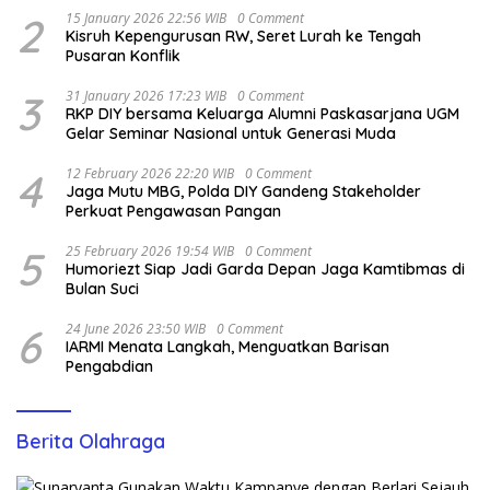
2
15 January 2026 22:56 WIB
0 Comment
Kisruh Kepengurusan RW, Seret Lurah ke Tengah
Pusaran Konflik
3
31 January 2026 17:23 WIB
0 Comment
RKP DIY bersama Keluarga Alumni Paskasarjana UGM
Gelar Seminar Nasional untuk Generasi Muda
4
12 February 2026 22:20 WIB
0 Comment
Jaga Mutu MBG, Polda DIY Gandeng Stakeholder
Perkuat Pengawasan Pangan
5
25 February 2026 19:54 WIB
0 Comment
Humoriezt Siap Jadi Garda Depan Jaga Kamtibmas di
Bulan Suci
6
24 June 2026 23:50 WIB
0 Comment
IARMI Menata Langkah, Menguatkan Barisan
Pengabdian
Berita Olahraga