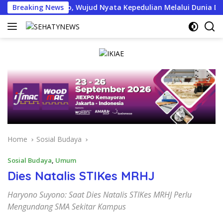
Skip
n Sembako, Wujud Nyata Kepedulian Melalui Dunia Digital
Breaking News
to
content
Home
Sosial Budaya
Sosial Budaya
,
Umum
Dies Natalis STIKes MRHJ
Haryono Suyono: Saat Dies Natalis STIKes MRHJ Perlu
Mengundang SMA Sekitar Kampus