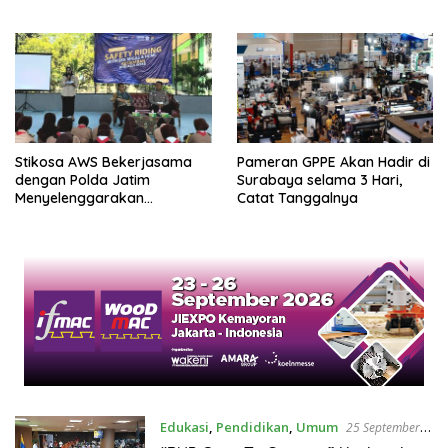
Stikosa AWS Bekerjasama
Pameran GPPE Akan Hadir di
dengan Polda Jatim
Surabaya selama 3 Hari,
Menyelenggarakan
Catat Tanggalnya
Kampanye Safety Riding
Edukasi
,
Pendidikan
,
Umum
25 September