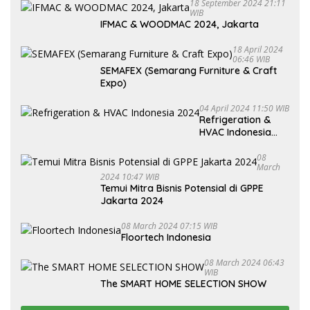
18 September 2024 21:11
WIB
IFMAC & WOODMAC 2024, Jakarta
18 April 2024
06:46 WIB
SEMAFEX (Semarang Furniture & Craft
Expo)
04 April 2024 11:50 WIB
Refrigeration &
HVAC Indonesia
2024
08
March
2024 10:47 WIB
Temui Mitra Bisnis Potensial di GPPE
Jakarta 2024
08 March 2024 07:15 WIB
Floortech Indonesia
08 March 2024 06:43
WIB
The SMART HOME SELECTION SHOW