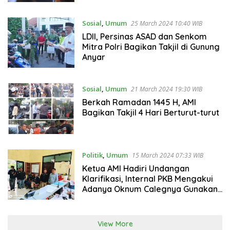
Sosial
,
Umum
25 March 2024 10:40 WIB
LDII, Persinas ASAD dan Senkom
Mitra Polri Bagikan Takjil di Gunung
Anyar
Sosial
,
Umum
21 March 2024 19:30 WIB
Berkah Ramadan 1445 H, AMI
Bagikan Takjil 4 Hari Berturut-turut
Politik
,
Umum
15 March 2024 07:33 WIB
Ketua AMI Hadiri Undangan
Klarifikasi, Internal PKB Mengakui
Adanya Oknum Calegnya Gunakan
Ijazah SMP
View More