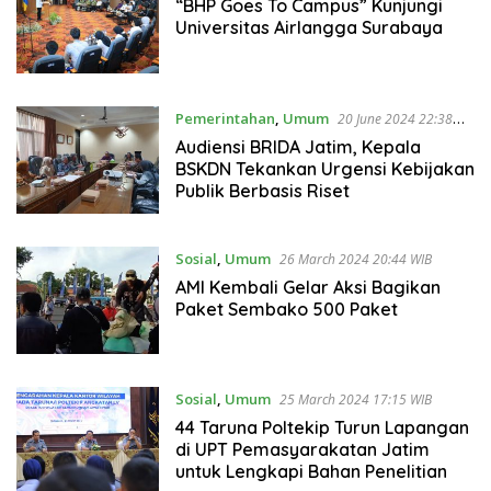
2024 17:50 WIB
“BHP Goes To Campus” Kunjungi
Universitas Airlangga Surabaya
Pemerintahan
,
Umum
20 June 2024 22:38
WIB
Audiensi BRIDA Jatim, Kepala
BSKDN Tekankan Urgensi Kebijakan
Publik Berbasis Riset
Sosial
,
Umum
26 March 2024 20:44 WIB
AMI Kembali Gelar Aksi Bagikan
Paket Sembako 500 Paket
Sosial
,
Umum
25 March 2024 17:15 WIB
44 Taruna Poltekip Turun Lapangan
di UPT Pemasyarakatan Jatim
untuk Lengkapi Bahan Penelitian