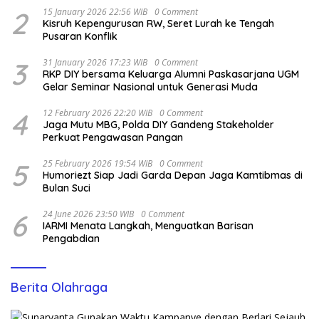
2
15 January 2026 22:56 WIB
0 Comment
Kisruh Kepengurusan RW, Seret Lurah ke Tengah
Pusaran Konflik
3
31 January 2026 17:23 WIB
0 Comment
RKP DIY bersama Keluarga Alumni Paskasarjana UGM
Gelar Seminar Nasional untuk Generasi Muda
4
12 February 2026 22:20 WIB
0 Comment
Jaga Mutu MBG, Polda DIY Gandeng Stakeholder
Perkuat Pengawasan Pangan
5
25 February 2026 19:54 WIB
0 Comment
Humoriezt Siap Jadi Garda Depan Jaga Kamtibmas di
Bulan Suci
6
24 June 2026 23:50 WIB
0 Comment
IARMI Menata Langkah, Menguatkan Barisan
Pengabdian
Berita Olahraga