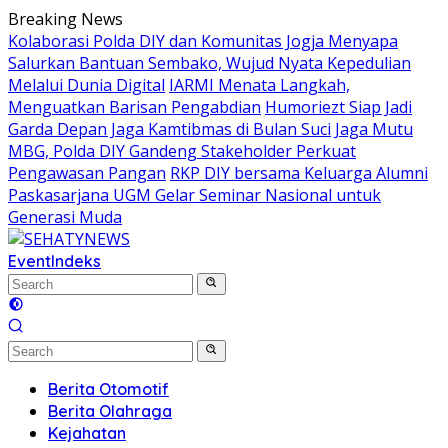
Skip
Breaking News
to
Kolaborasi Polda DIY dan Komunitas Jogja Menyapa
content
Salurkan Bantuan Sembako, Wujud Nyata Kepedulian
Melalui Dunia Digital
IARMI Menata Langkah,
Menguatkan Barisan Pengabdian
Humoriezt Siap Jadi
Garda Depan Jaga Kamtibmas di Bulan Suci
Jaga Mutu
MBG, Polda DIY Gandeng Stakeholder Perkuat
Pengawasan Pangan
RKP DIY bersama Keluarga Alumni
Paskasarjana UGM Gelar Seminar Nasional untuk
Generasi Muda
Event
Indeks
Berita Otomotif
Berita Olahraga
Kejahatan