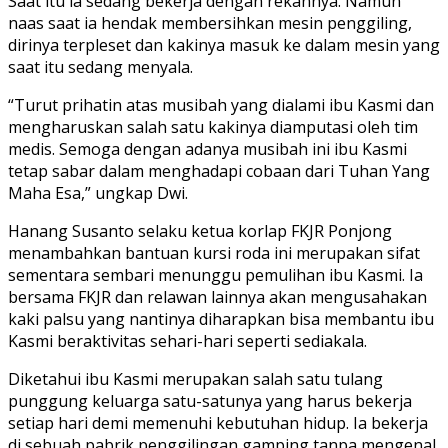
Saat itu ia sedang bekerja dengan rekannya. Namun
naas saat ia hendak membersihkan mesin penggiling,
dirinya terpleset dan kakinya masuk ke dalam mesin yang
saat itu sedang menyala.
“Turut prihatin atas musibah yang dialami ibu Kasmi dan
mengharuskan salah satu kakinya diamputasi oleh tim
medis. Semoga dengan adanya musibah ini ibu Kasmi
tetap sabar dalam menghadapi cobaan dari Tuhan Yang
Maha Esa,” ungkap Dwi.
Hanang Susanto selaku ketua korlap FKJR Ponjong
menambahkan bantuan kursi roda ini merupakan sifat
sementara sembari menunggu pemulihan ibu Kasmi. Ia
bersama FKJR dan relawan lainnya akan mengusahakan
kaki palsu yang nantinya diharapkan bisa membantu ibu
Kasmi beraktivitas sehari-hari seperti sediakala.
Diketahui ibu Kasmi merupakan salah satu tulang
punggung keluarga satu-satunya yang harus bekerja
setiap hari demi memenuhi kebutuhan hidup. Ia bekerja
di sebuah pabrik penggilingan gamping tanpa mengenal