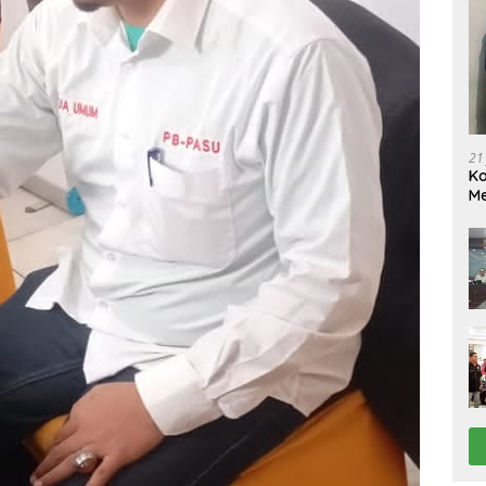
21
Ko
Me
Wu
Di