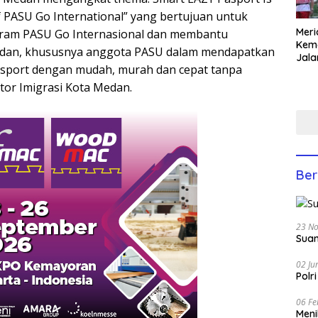
f PASU Go International” yang bertujuan untuk
Meri
ram PASU Go Internasional dan membantu
Keme
dan, khususnya anggota PASU dalam mendapatkan
Jala
ssport dengan mudah, murah dan cepat tanpa
Lom
Yati
tor Imigrasi Kota Medan.
Anco
Ber
23 N
Suam
02 Ju
Polr
06 Fe
Men