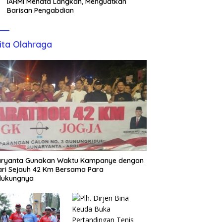
IARMI Menata Langkah, Menguatkan
Barisan Pengabdian
ita Olahraga
aryanta Gunakan Waktu Kampanye dengan
ari Sejauh 42 Km Bersama Para
dukungnya