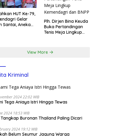
ahkan HUT Ke-79,
ndagri Gelar
Plh. Dirjen Bina Keuda
n Santai, Aneka
Buka Pertandingan
ba, dan Santunan
Tenis Meja Lingkup
m di EcoPark
Kemendagri dan BNPP
l
View More
ita Kriminal
ovember 2024 22:02 WIB
i Tega Aniaya Istri Hingga Tewas
ne 2024 18:53 WIB
i Tangkap Buronan Thailand Paling Dicari
bruary 2024 19:12 WIB
ikah Belum Seumur Jagung Warga