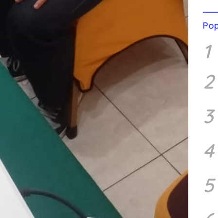
Pop
1
2
3
4
5