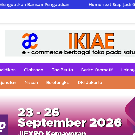
ngabdian
Humoriezt Siap Jadi Garda Depan Jaga Kamtib
ndidikan
Olahraga
Tag Berita
Berita Otomotif
Lainny
ejahatan
Nissan
Bulutangkis
DKI Jakarta