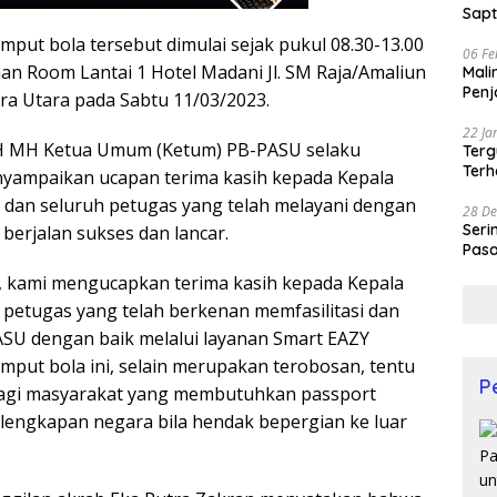
Sapt
mput bola tersebut dimulai sejak pukul 08.30-13.00
06 Fe
an Room Lantai 1 Hotel Madani Jl. SM Raja/Amaliun
Mali
Penj
a Utara pada Sabtu 11/03/2023.
22 Ja
SH MH Ketua Umum (Ketum) PB-PASU selaku
Terg
Terh
nyampaikan ucapan terima kasih kepada Kepala
 dan seluruh petugas yang telah melayani dengan
28 De
Seri
 berjalan sukses dan lancar.
Pasa
Prof
, kami mengucapkan terima kasih kepada Kepala
h petugas yang telah berkenan memfasilitasi dan
SU dengan baik melalui layanan Smart EAZY
mput bola ini, selain merupakan terobosan, tentu
P
agi masyarakat yang membutuhkan passport
engkapan negara bila hendak bepergian ke luar