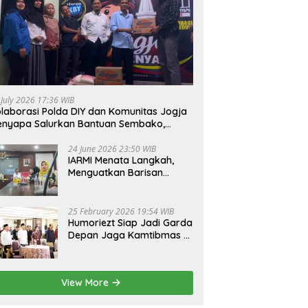
 July 2026 17:36 WIB
laborasi Polda DIY dan Komunitas Jogja
nyapa Salurkan Bantuan Sembako,
jud Nyata Kepedulian Melalui Dunia
gital
24 June 2026 23:50 WIB
IARMI Menata Langkah,
Menguatkan Barisan
Pengabdian
25 February 2026 19:54 WIB
Humoriezt Siap Jadi Garda
Depan Jaga Kamtibmas di
Bulan Suci
View More