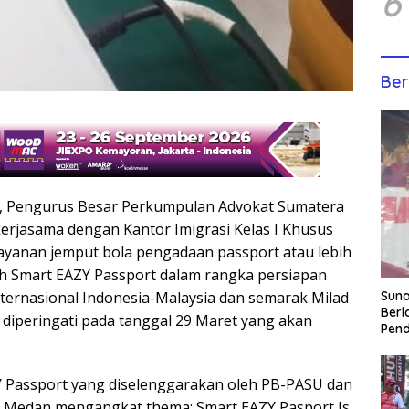
6
Ber
, Pengurus Besar Perkumpulan Advokat Sumatera
erjasama dengan Kantor Imigrasi Kelas I Khusus
ayanan jemput bola pengadaan passport atau lebih
lah Smart EAZY Passport dalam rangka persiapan
ernasional Indonesia-Malaysia dan semarak Milad
Sun
Berl
 diperingati pada tanggal 29 Maret yang akan
Pen
Y Passport yang diselenggarakan oleh PB-PASU dan
a Medan mengangkat thema: Smart EAZY Pasport Is