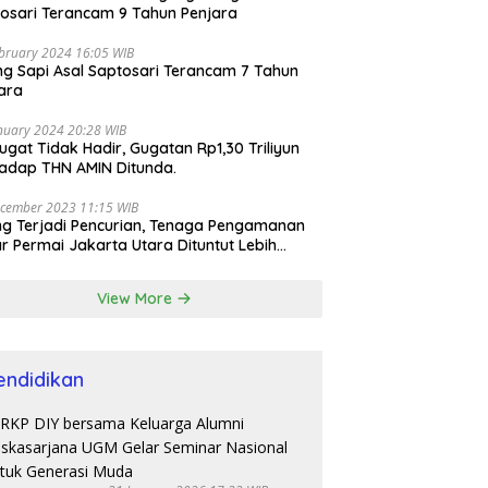
osari Terancam 9 Tahun Penjara
bruary 2024 16:05 WIB
ng Sapi Asal Saptosari Terancam 7 Tahun
ara
nuary 2024 20:28 WIB
ugat Tidak Hadir, Gugatan Rp1,30 Triliyun
adap THN AMIN Ditunda.
cember 2023 11:15 WIB
ng Terjadi Pencurian, Tenaga Pengamanan
r Permai Jakarta Utara Dituntut Lebih
esional
View More
endidikan