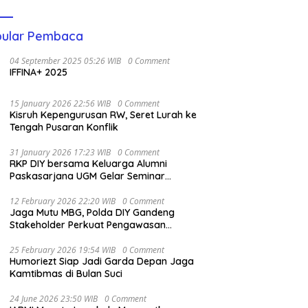
ular Pembaca
04 September 2025 05:26 WIB
0 Comment
IFFINA+ 2025
15 January 2026 22:56 WIB
0 Comment
Kisruh Kepengurusan RW, Seret Lurah ke
Tengah Pusaran Konflik
31 January 2026 17:23 WIB
0 Comment
RKP DIY bersama Keluarga Alumni
Paskasarjana UGM Gelar Seminar
Nasional untuk Generasi Muda
12 February 2026 22:20 WIB
0 Comment
Jaga Mutu MBG, Polda DIY Gandeng
Stakeholder Perkuat Pengawasan
Pangan
25 February 2026 19:54 WIB
0 Comment
Humoriezt Siap Jadi Garda Depan Jaga
Kamtibmas di Bulan Suci
24 June 2026 23:50 WIB
0 Comment