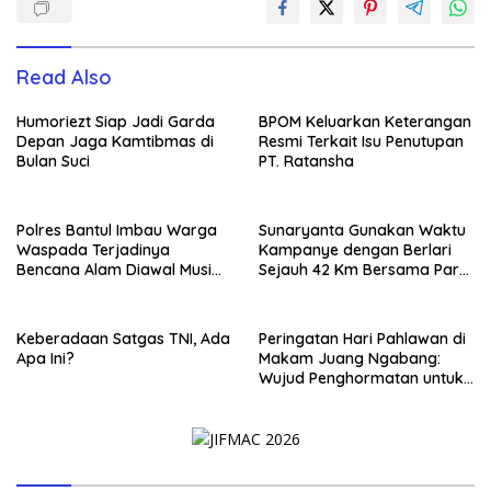
Read Also
Humoriezt Siap Jadi Garda
BPOM Keluarkan Keterangan
Depan Jaga Kamtibmas di
Resmi Terkait Isu Penutupan
Bulan Suci
PT. Ratansha
Polres Bantul Imbau Warga
Sunaryanta Gunakan Waktu
Waspada Terjadinya
Kampanye dengan Berlari
Bencana Alam Diawal Musim
Sejauh 42 Km Bersama Para
Hujan
Pendukungnya
Keberadaan Satgas TNI, Ada
Peringatan Hari Pahlawan di
Apa Ini?
Makam Juang Ngabang:
Wujud Penghormatan untuk
Para Pejuang Bangsa