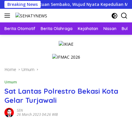
Skip
alurkan Bantuan Sembako, Wujud Nyata Kepedulian Melalui Duni
Breaking News
to
content
Berita Otomotif
Berita Olahraga
Kejahatan
Nissan
Bulut
Home
Umum
Umum
Sat Lantas Polrestro Bekasi Kota
Gelar Turjawali
SEN
26 March 2023 04:26 WIB