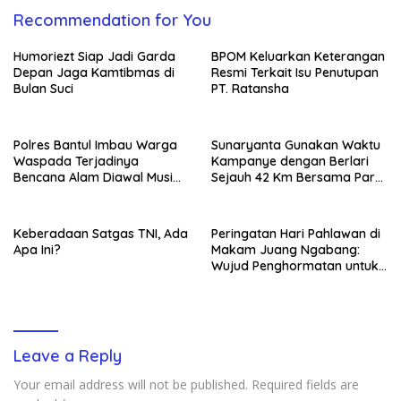
Recommendation for You
Humoriezt Siap Jadi Garda
BPOM Keluarkan Keterangan
Depan Jaga Kamtibmas di
Resmi Terkait Isu Penutupan
Bulan Suci
PT. Ratansha
Polres Bantul Imbau Warga
Sunaryanta Gunakan Waktu
Waspada Terjadinya
Kampanye dengan Berlari
Bencana Alam Diawal Musim
Sejauh 42 Km Bersama Para
Hujan
Pendukungnya
Keberadaan Satgas TNI, Ada
Peringatan Hari Pahlawan di
Apa Ini?
Makam Juang Ngabang:
Wujud Penghormatan untuk
Para Pejuang Bangsa
Leave a Reply
Your email address will not be published.
Required fields are