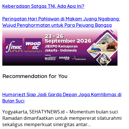
Keberadaan Satgas TNI, Ada Apa Ini?
Peringatan Hari Pahlawan di Makam Juang Ngabang:
Wujud Penghormatan untuk Para Pejuang Bangsa
Recommendation for You
Humoriezt Siap Jadi Garda Depan Jaga Kamtibmas di
Bulan Suci
Yogyakarta, SEHATYNEWS.id – Momentum bulan suci
Ramadan dimanfaatkan untuk mempererat silaturahmi
sekaligus memperkuat sinergitas antar…