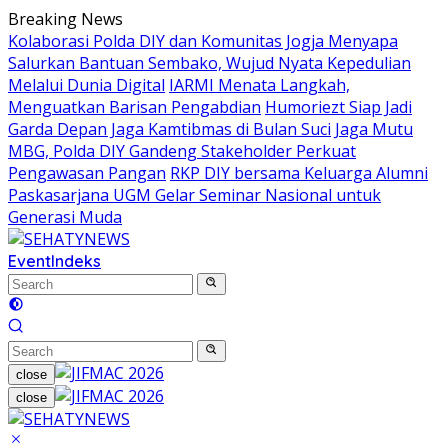
Skip
Breaking News
to
Kolaborasi Polda DIY dan Komunitas Jogja Menyapa
content
Salurkan Bantuan Sembako, Wujud Nyata Kepedulian
Melalui Dunia Digital
IARMI Menata Langkah,
Menguatkan Barisan Pengabdian
Humoriezt Siap Jadi
Garda Depan Jaga Kamtibmas di Bulan Suci
Jaga Mutu
MBG, Polda DIY Gandeng Stakeholder Perkuat
Pengawasan Pangan
RKP DIY bersama Keluarga Alumni
Paskasarjana UGM Gelar Seminar Nasional untuk
Generasi Muda
Event
Indeks
close
close