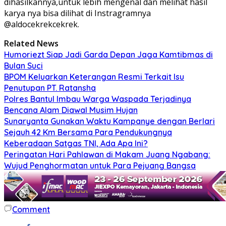
dihasilkannya,untuk lebih mengenal dan melihat hasil
karya nya bisa dilihat di Instragramnya
@aldocekrekcekrek.
Related News
Humoriezt Siap Jadi Garda Depan Jaga Kamtibmas di
Bulan Suci
BPOM Keluarkan Keterangan Resmi Terkait Isu
Penutupan PT. Ratansha
Polres Bantul Imbau Warga Waspada Terjadinya
Bencana Alam Diawal Musim Hujan
Sunaryanta Gunakan Waktu Kampanye dengan Berlari
Sejauh 42 Km Bersama Para Pendukungnya
Keberadaan Satgas TNI, Ada Apa Ini?
Peringatan Hari Pahlawan di Makam Juang Ngabang:
Wujud Penghormatan untuk Para Pejuang Bangsa
Comment