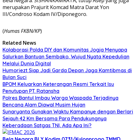
Bela Negara. SISHANKAMRATA, tutup Asep yang juga
merupakan Prajurit Komcad Matra Darat Yon
III/Condroso Kodam IV/Diponegoro.
(
Humas FKBN/KP
)
Related News
Kolaborasi Polda DIY dan Komunitas Jogja Menyapa
Salurkan Bantuan Sembako, Wujud Nyata Kepedulian
Melalui Dunia Digital
Humoriezt Siap Jadi Garda Depan Jaga Kamtibmas di
Bulan Suci
BPOM Keluarkan Keterangan Resmi Terkait Isu
Penutupan PT. Ratansha
Polres Bantul Imbau Warga Waspada Terjadinya
Bencana Alam Diawal Musim Hujan
Sunaryanta Gunakan Waktu Kampanye dengan Berlari
Sejauh 42 Km Bersama Para Pendukungnya
Keberadaan Satgas TNI, Ada Apa Ini?
Bela Negara
BLY
Kodim 0731/Kulonprogo
TMMD