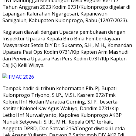
TNI Manunggal Membangun Desa Reguler Ke-117
Tahun Anggran 2023 Kodim 0731/Kulonprogo digelar di
Lapangan Kalurahan Ngargosari, Kapanewon
Samigaluh, Kabupaten Kulonprogo, Rabu (12/07/2023).
Kegiatan diawali dengan Upacara pembukaan dengan
Inspektur Upacara Kepala Biro Bina Pemberdayaan
Masyarakat Setda DIY Dr. Sukamto, S.H., M.H., Komandan
Upacara Pasi Ops Kodim 0731/Klp Kapten Arm Mashudi
dan Perwira Upacara Pasi Pers Kodim 0731/Klp Kapten
Caj (K) Kelli Wijaya.
Tampak hadir di tribun kehormatan Plh. Pj. Bupati
Kulonprogo Triyono, S.I.P., M.Si., Kasrem 072/Pmk
Kolonel Inf Hotlan Maratua Gurning, S.I.P., beserta
Kasiter Kolonel Kav Agus Waluyo, Dandim 0731/Klp
Letkol Inf Nurwaliyanto, Kapolres Kulonprogo AKBP
Nunuk Setyowati. S.I.K., M.H,. Kepala OPD terkait,
Anggota DPRD, Dan Satrad 215/Congot diwakili Letda
Lek Anang Yulianto, Danyon B Satbrimob DIY AKP Edi