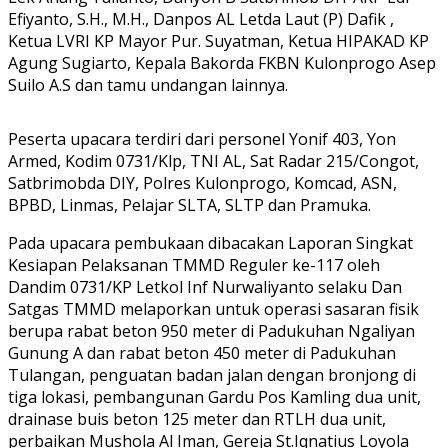
Efiyanto, S.H., M.H., Danpos AL Letda Laut (P) Dafik ,
Ketua LVRI KP Mayor Pur. Suyatman, Ketua HIPAKAD KP
Agung Sugiarto, Kepala Bakorda FKBN Kulonprogo Asep
Suilo A.S dan tamu undangan lainnya.
Peserta upacara terdiri dari personel Yonif 403, Yon
Armed, Kodim 0731/Klp, TNI AL, Sat Radar 215/Congot,
Satbrimobda DIY, Polres Kulonprogo, Komcad, ASN,
BPBD, Linmas, Pelajar SLTA, SLTP dan Pramuka.
Pada upacara pembukaan dibacakan Laporan Singkat
Kesiapan Pelaksanan TMMD Reguler ke-117 oleh
Dandim 0731/KP Letkol Inf Nurwaliyanto selaku Dan
Satgas TMMD melaporkan untuk operasi sasaran fisik
berupa rabat beton 950 meter di Padukuhan Ngaliyan
Gunung A dan rabat beton 450 meter di Padukuhan
Tulangan, penguatan badan jalan dengan bronjong di
tiga lokasi, pembangunan Gardu Pos Kamling dua unit,
drainase buis beton 125 meter dan RTLH dua unit,
perbaikan Mushola Al Iman, Gereja St.Iqnatius Loyola