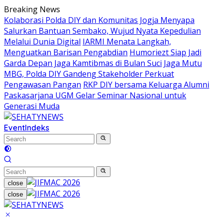
Skip
Breaking News
to
Kolaborasi Polda DIY dan Komunitas Jogja Menyapa
content
Salurkan Bantuan Sembako, Wujud Nyata Kepedulian
Melalui Dunia Digital
IARMI Menata Langkah,
Menguatkan Barisan Pengabdian
Humoriezt Siap Jadi
Garda Depan Jaga Kamtibmas di Bulan Suci
Jaga Mutu
MBG, Polda DIY Gandeng Stakeholder Perkuat
Pengawasan Pangan
RKP DIY bersama Keluarga Alumni
Paskasarjana UGM Gelar Seminar Nasional untuk
Generasi Muda
Event
Indeks
close
close