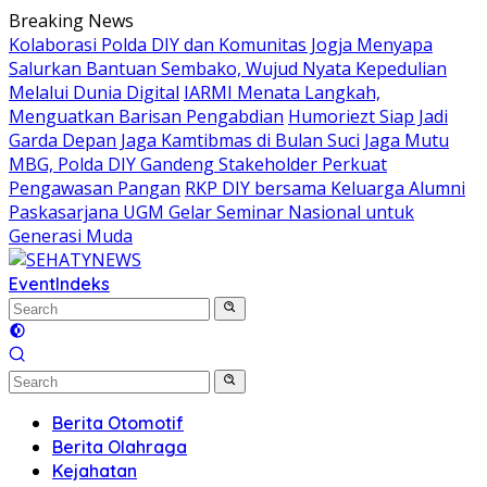
Skip
Breaking News
to
Kolaborasi Polda DIY dan Komunitas Jogja Menyapa
content
Salurkan Bantuan Sembako, Wujud Nyata Kepedulian
Melalui Dunia Digital
IARMI Menata Langkah,
Menguatkan Barisan Pengabdian
Humoriezt Siap Jadi
Garda Depan Jaga Kamtibmas di Bulan Suci
Jaga Mutu
MBG, Polda DIY Gandeng Stakeholder Perkuat
Pengawasan Pangan
RKP DIY bersama Keluarga Alumni
Paskasarjana UGM Gelar Seminar Nasional untuk
Generasi Muda
Event
Indeks
Berita Otomotif
Berita Olahraga
Kejahatan