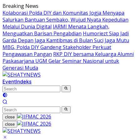
Skip
Breaking News
to
Kolaborasi Polda DIY dan Komunitas Jogja Menyapa
content
Salurkan Bantuan Sembako, Wujud Nyata Kepedulian
Melalui Dunia Digital
IARMI Menata Langkah,
Menguatkan Barisan Pengabdian
Humoriezt Siap Jadi
Garda Depan Jaga Kamtibmas di Bulan Suci
Jaga Mutu
MBG, Polda DIY Gandeng Stakeholder Perkuat
Pengawasan Pangan
RKP DIY bersama Keluarga Alumni
Paskasarjana UGM Gelar Seminar Nasional untuk
Generasi Muda
Event
Indeks
close
close