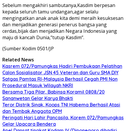
Sebelum mengakhiri sambutanya,Kasdim berpesan
kepada seluruh tamu undangan,agar selalu
mengingatkan anak anak kita demi meraih kesuksesan
dan menjadikan generasi penerus bangsa yang
cerdas,bijak dan menjadikan Negara Indonesia yang
maju di kancah Dunia,”tutup Kasdim”.
(Sumber Kodim 0501/JP
Related News
Kasrem 072/Pamungkas Hadiri Pembukaan Pelatihan
Calon Sosialisator JSN 45 Veteran dan Guru SMA DIY
Satgas Pamtas RI-Malaysia Berhasil Cegah PMI Non
Prosedural Masuk Wilayah NKRI
Bersama Tiga Pilar, Babinsa Koramil 0808/20
Sananwetan Gelar Karya Bhakti
Teror Distrik Sinak, Koops TNI Habema Berhasil Atasi
dan Tembak Anggota OPM
Peringati Hari Lahir Pancasila, Korem 072/Pamungkas
Gelar Upacara Bendera
Apel Dansat tingkat Kodam lV/Diponegoro dihadiri