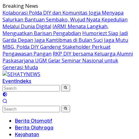
Skip
Breaking News
to
Kolaborasi Polda DIY dan Komunitas Jogja Menyapa
content
Salurkan Bantuan Sembako, Wujud Nyata Kepedulian
Melalui Dunia Digital
IARMI Menata Langkah,
Menguatkan Barisan Pengabdian
Humoriezt Siap Jadi
Garda Depan Jaga Kamtibmas di Bulan Suci
Jaga Mutu
MBG, Polda DIY Gandeng Stakeholder Perkuat
Pengawasan Pangan
RKP DIY bersama Keluarga Alumni
Paskasarjana UGM Gelar Seminar Nasional untuk
Generasi Muda
Event
Indeks
Berita Otomotif
Berita Olahraga
Kejahatan