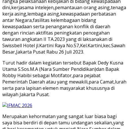
rangka pelaksanaan kebijakan di bidang kewaspadaan
dini,kerjasama intelejen,pemantauan orang asing,tenaga
kerja asing,lembaga asing,kewaspadaan perbatasan
antar Negara,fasilitas kelembagaan bidang
kewaspadaan serta penanganan konflik di daerah
dengan rincian aktifitas peningkatan pencegahan
tawuran angkatan II TA.2023 yang di laksanakan di
Swissbell Hotel jl.Kartini Raya No.57,Kel.Kartini,kec.Sawah
Besar,Jakarta Pusat Rabu 26 Juli 2023.
Turut hadir dalam kegiatan tersebut Bapak Dedy Kusna
Utama S.Sos.M.A (Nara Sumber Pendidikan)dan Bapak
Robby Habibi sebagai Motifator,para pejabat
Pemerintah Daerah atau yang mewakili,para Camat,lurah
serta para lapisan elemen masyarakat khususnya di
wilayah Jakarta Pusat.
Merupakan kehormatan yang sangat luar biasa bagi
saya bisa berdiri di depan tamu undangan sekalian,yang
di beri kesempatan untuk menjadi Nara Sumber dalam