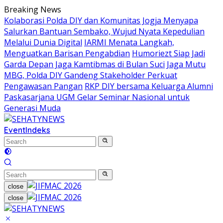
Skip
Breaking News
to
Kolaborasi Polda DIY dan Komunitas Jogja Menyapa
content
Salurkan Bantuan Sembako, Wujud Nyata Kepedulian
Melalui Dunia Digital
IARMI Menata Langkah,
Menguatkan Barisan Pengabdian
Humoriezt Siap Jadi
Garda Depan Jaga Kamtibmas di Bulan Suci
Jaga Mutu
MBG, Polda DIY Gandeng Stakeholder Perkuat
Pengawasan Pangan
RKP DIY bersama Keluarga Alumni
Paskasarjana UGM Gelar Seminar Nasional untuk
Generasi Muda
Event
Indeks
close
close