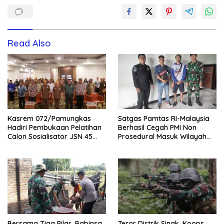
Read Also
Kasrem 072/Pamungkas
Satgas Pamtas RI-Malaysia
Hadiri Pembukaan Pelatihan
Berhasil Cegah PMI Non
Calon Sosialisator JSN 45
Prosedural Masuk Wilayah
Veteran dan Guru SMA DIY
NKRI
Bersama Tiga Pilar, Babinsa
Teror Distrik Sinak, Koops