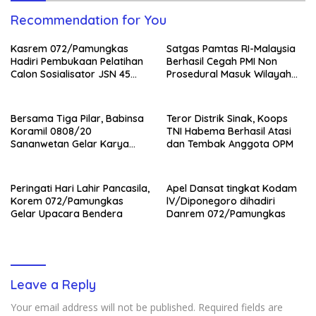
Recommendation for You
Kasrem 072/Pamungkas
Satgas Pamtas RI-Malaysia
Hadiri Pembukaan Pelatihan
Berhasil Cegah PMI Non
Calon Sosialisator JSN 45
Prosedural Masuk Wilayah
Veteran dan Guru SMA DIY
NKRI
Bersama Tiga Pilar, Babinsa
Teror Distrik Sinak, Koops
Koramil 0808/20
TNI Habema Berhasil Atasi
Sananwetan Gelar Karya
dan Tembak Anggota OPM
Bhakti
Peringati Hari Lahir Pancasila,
Apel Dansat tingkat Kodam
Korem 072/Pamungkas
lV/Diponegoro dihadiri
Gelar Upacara Bendera
Danrem 072/Pamungkas
Leave a Reply
Your email address will not be published.
Required fields are