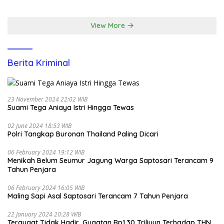
Santunan Yatim di EcoPark
Ancol
View More
Berita Kriminal
23 November 2024 22:02 WIB
Suami Tega Aniaya Istri Hingga Tewas
02 June 2024 18:53 WIB
Polri Tangkap Buronan Thailand Paling Dicari
06 February 2024 19:12 WIB
Menikah Belum Seumur Jagung Warga Saptosari Terancam 9
Tahun Penjara
06 February 2024 16:05 WIB
Maling Sapi Asal Saptosari Terancam 7 Tahun Penjara
22 January 2024 20:28 WIB
Tergugat Tidak Hadir, Gugatan Rp1,30 Triliyun Terhadap THN