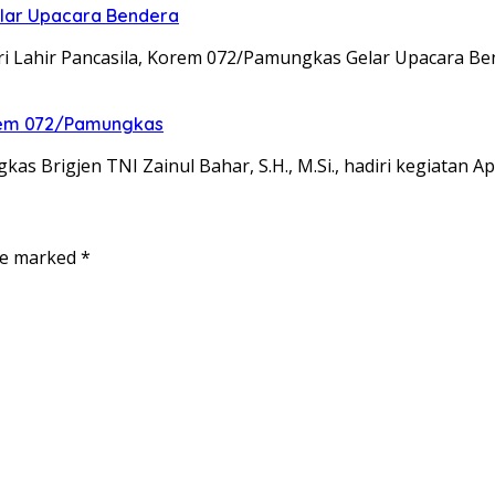
elar Upacara Bendera
ri Lahir Pancasila, Korem 072/Pamungkas Gelar Upacara B
nrem 072/Pamungkas
 Brigjen TNI Zainul Bahar, S.H., M.Si., hadiri kegiatan A
are marked
*