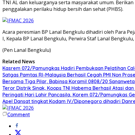
TNI AL dan keluarganya serta masyarakat umum. Berikan
penggalakan perilaku hidup bersih dan sehat (PHBS).
Acara peresmian BP Lanal Bengkulu dihadiri oleh Para Pej
I, Kepala BP Lanal Bengkulu, Perwira Staf Lanal Bengkulu
(Pen Lanal Bengkulu)
Related News
Kasrem 072/Pamungkas Hadiri Pembukaan Pelatihan Calon
Satgas Pamtas RI-Malaysia Berhasil Cegah PMI Non Pros
Bersama Tiga Pilar, Babinsa Koramil 0808/20 Sananweta
Teror Distrik Sinak, Koops TNI Habema Berhasil Atasi d
Peringati Hari Lahir Pancasila, Korem 072/Pamungkas G
Apel Dansat tingkat Kodam lV/Diponegoro dihadiri Da
Comment