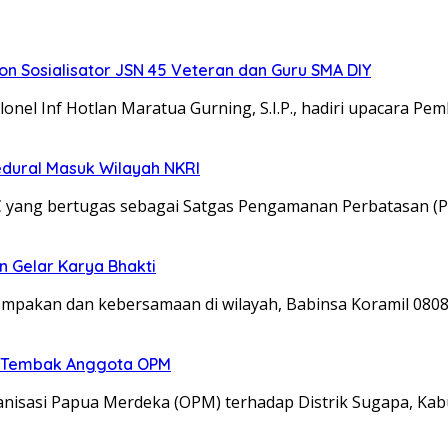
 Sosialisator JSN 45 Veteran dan Guru SMA DIY
el Inf Hotlan Maratua Gurning, S.I.P., hadiri upacara Pe
edural Masuk Wilayah NKRI
C yang bertugas sebagai Satgas Pengamanan Perbatasan (P
n Gelar Karya Bhakti
kompakan dan kebersamaan di wilayah, Babinsa Koramil 08
an Tembak Anggota OPM
isasi Papua Merdeka (OPM) terhadap Distrik Sugapa, Kab