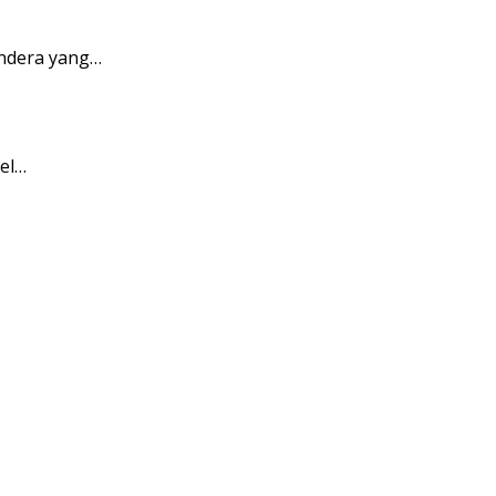
endera yang…
pel…