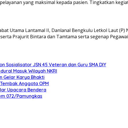
 pelayanan yang maksimal kepada pasien. Tingkatkan kegi
abat Utama Lantamal II, Danlanal Bengkulu Letkol Laut (P)
, serta Prajurit Bintara dan Tamtama serta segenap Pegawai 
 Sosialisator JSN 45 Veteran dan Guru SMA DIY
edural Masuk Wilayah NKRI
n Gelar Karya Bhakti
an Tembak Anggota OPM
elar Upacara Bendera
nrem 072/Pamungkas