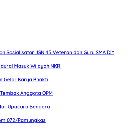
 Sosialisator JSN 45 Veteran dan Guru SMA DIY
edural Masuk Wilayah NKRI
n Gelar Karya Bhakti
an Tembak Anggota OPM
elar Upacara Bendera
nrem 072/Pamungkas