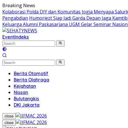
Skip
Breaking News
to
Kolaborasi Polda DIY dan Komunitas Jogja Menyapa Salur
content
Pengabdian
Humoriezt Siap Jadi Garda Depan Jaga Kamtib
Keluarga Alumni Paskasarjana UGM Gelar Seminar Nasion
Event
Indeks
Berita Otomotif
Berita Olahraga
Kejahatan
Nissan
Bulutangkis
DKI Jakarta
close
close